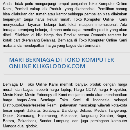
Anda tidak perlu mengunjungi tempat penjualan Toko Komputer Online
Kami, Pembeli cukup klik Produk yang dikehendaki. Pemilihan barang
bisa dilakukan dari rumah atau kantor sehingga pembelian bisa dilakukan
berjam-jam tanpa harus keluar rumah. Toko Komputer Online Kami
menyediakan layanan belanja baik lokal maupun internasional. Ada
terdapat keranjang belanja, dimana anda dapat memilih produk yang akan
dibeli. Silahkan di klik Harga dan Produk secara Otomatis terseret ke
kotak cart (Keranjang Belanja). Berniaga di Toko Komputer Online Kami
maka anda mendapatkan harga yang bagus dan termurah.
MARI BERNIAGA DI TOKO KOMPUTER
ONLINE KLIKGLODOK.COM
Berniaga Di Toko Online Kami memilik banyak produk dengan harga
murah dan bagus, seperti harga laptop, Harga CCTV, harga Proyektor,
Mesin Kasir, Mesin Fotocopy dll Kami menjamin anda akan mendapatkan
harga bagus.Area Berniaga Toko Kami di Indonesia sebagai
Distributor/Dealer/reseller Resmi, pelayanan mencakup wilayah kota-kota
besar seperti Jakarta, Surabaya, Bandung, Bekasi, Medan, Tangerang,
Depok, Semarang, Palembang, Makassar, Tangerang Selatan, Bogor,
Batam, Pekanbaru, Bandar Lampung dan juga perniagaan komputer
Mangga dua, glodok.