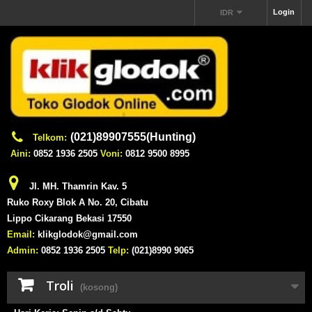
Login
IDR
(021)89907555(Hunting)
Telkom:
Aini:
0852 1936 2505
Voni:
0812 9500 8995
Jl. MH. Thamrin Kav. 5
Ruko Roxy Blok A No. 20, Cibatu
Lippo Cikarang Bekasi 17550
Email:
klikglodok@gmail.com
Admin:
0852 1936 2505
Telp:
(021)8990 9065
Troli
(kosong)