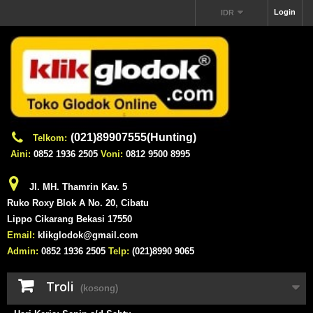
Login
IDR
(021)89907555(Hunting)
Telkom:
Aini:
0852 1936 2505
Voni:
0812 9500 8995
Jl. MH. Thamrin Kav. 5
Ruko Roxy Blok A No. 20, Cibatu
Lippo Cikarang Bekasi 17550
Email:
klikglodok@gmail.com
Admin:
0852 1936 2505
Telp:
(021)8990 9065
Troli
(kosong)