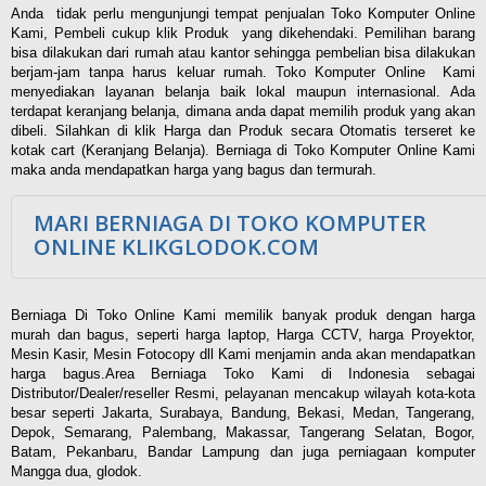
Anda tidak perlu mengunjungi tempat penjualan Toko Komputer Online
Kami, Pembeli cukup klik Produk yang dikehendaki. Pemilihan barang
bisa dilakukan dari rumah atau kantor sehingga pembelian bisa dilakukan
berjam-jam tanpa harus keluar rumah. Toko Komputer Online Kami
menyediakan layanan belanja baik lokal maupun internasional. Ada
terdapat keranjang belanja, dimana anda dapat memilih produk yang akan
dibeli. Silahkan di klik Harga dan Produk secara Otomatis terseret ke
kotak cart (Keranjang Belanja). Berniaga di Toko Komputer Online Kami
maka anda mendapatkan harga yang bagus dan termurah.
MARI BERNIAGA DI TOKO KOMPUTER
ONLINE KLIKGLODOK.COM
Berniaga Di Toko Online Kami memilik banyak produk dengan harga
murah dan bagus, seperti harga laptop, Harga CCTV, harga Proyektor,
Mesin Kasir, Mesin Fotocopy dll Kami menjamin anda akan mendapatkan
harga bagus.Area Berniaga Toko Kami di Indonesia sebagai
Distributor/Dealer/reseller Resmi, pelayanan mencakup wilayah kota-kota
besar seperti Jakarta, Surabaya, Bandung, Bekasi, Medan, Tangerang,
Depok, Semarang, Palembang, Makassar, Tangerang Selatan, Bogor,
Batam, Pekanbaru, Bandar Lampung dan juga perniagaan komputer
Mangga dua, glodok.