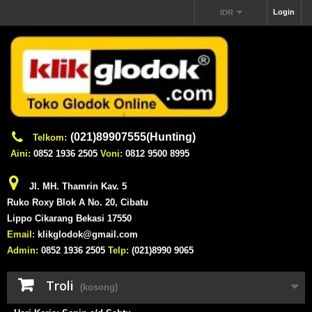
Login
IDR
(021)89907555(Hunting)
Telkom:
Aini:
0852 1936 2505
Voni:
0812 9500 8995
Jl. MH. Thamrin Kav. 5
Ruko Roxy Blok A No. 20, Cibatu
Lippo Cikarang Bekasi 17550
Email:
klikglodok@gmail.com
Admin:
0852 1936 2505
Telp:
(021)8990 9065
Troli
(kosong)