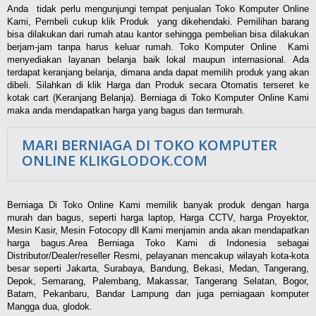
Anda tidak perlu mengunjungi tempat penjualan Toko Komputer Online
Kami, Pembeli cukup klik Produk yang dikehendaki. Pemilihan barang
bisa dilakukan dari rumah atau kantor sehingga pembelian bisa dilakukan
berjam-jam tanpa harus keluar rumah. Toko Komputer Online Kami
menyediakan layanan belanja baik lokal maupun internasional. Ada
terdapat keranjang belanja, dimana anda dapat memilih produk yang akan
dibeli. Silahkan di klik Harga dan Produk secara Otomatis terseret ke
kotak cart (Keranjang Belanja). Berniaga di Toko Komputer Online Kami
maka anda mendapatkan harga yang bagus dan termurah.
MARI BERNIAGA DI TOKO KOMPUTER
ONLINE KLIKGLODOK.COM
Berniaga Di Toko Online Kami memilik banyak produk dengan harga
murah dan bagus, seperti harga laptop, Harga CCTV, harga Proyektor,
Mesin Kasir, Mesin Fotocopy dll Kami menjamin anda akan mendapatkan
harga bagus.Area Berniaga Toko Kami di Indonesia sebagai
Distributor/Dealer/reseller Resmi, pelayanan mencakup wilayah kota-kota
besar seperti Jakarta, Surabaya, Bandung, Bekasi, Medan, Tangerang,
Depok, Semarang, Palembang, Makassar, Tangerang Selatan, Bogor,
Batam, Pekanbaru, Bandar Lampung dan juga perniagaan komputer
Mangga dua, glodok.