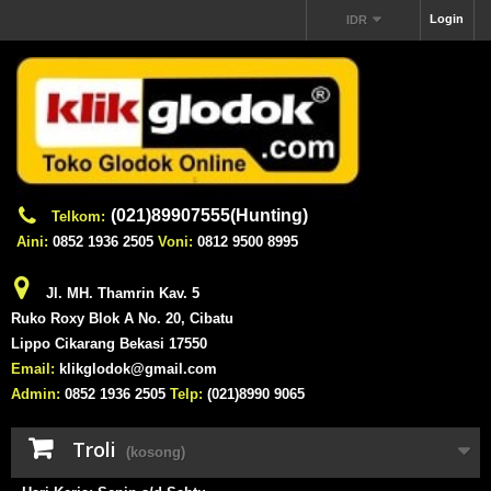
Login
IDR
(021)89907555(Hunting)
Telkom:
Aini:
0852 1936 2505
Voni:
0812 9500 8995
Jl. MH. Thamrin Kav. 5
Ruko Roxy Blok A No. 20, Cibatu
Lippo Cikarang Bekasi 17550
Email:
klikglodok@gmail.com
Admin:
0852 1936 2505
Telp:
(021)8990 9065
Troli
(kosong)