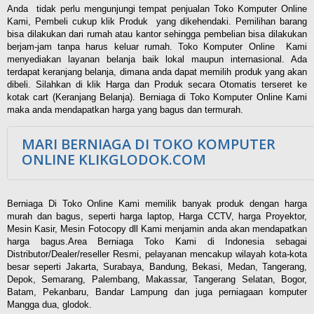
Anda tidak perlu mengunjungi tempat penjualan Toko Komputer Online
Kami, Pembeli cukup klik Produk yang dikehendaki. Pemilihan barang
bisa dilakukan dari rumah atau kantor sehingga pembelian bisa dilakukan
berjam-jam tanpa harus keluar rumah. Toko Komputer Online Kami
menyediakan layanan belanja baik lokal maupun internasional. Ada
terdapat keranjang belanja, dimana anda dapat memilih produk yang akan
dibeli. Silahkan di klik Harga dan Produk secara Otomatis terseret ke
kotak cart (Keranjang Belanja). Berniaga di Toko Komputer Online Kami
maka anda mendapatkan harga yang bagus dan termurah.
MARI BERNIAGA DI TOKO KOMPUTER
ONLINE KLIKGLODOK.COM
Berniaga Di Toko Online Kami memilik banyak produk dengan harga
murah dan bagus, seperti harga laptop, Harga CCTV, harga Proyektor,
Mesin Kasir, Mesin Fotocopy dll Kami menjamin anda akan mendapatkan
harga bagus.Area Berniaga Toko Kami di Indonesia sebagai
Distributor/Dealer/reseller Resmi, pelayanan mencakup wilayah kota-kota
besar seperti Jakarta, Surabaya, Bandung, Bekasi, Medan, Tangerang,
Depok, Semarang, Palembang, Makassar, Tangerang Selatan, Bogor,
Batam, Pekanbaru, Bandar Lampung dan juga perniagaan komputer
Mangga dua, glodok.