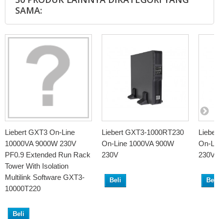
SAMA:
Liebert GXT3 On-Line
Liebert GXT3-1000RT230
Liebe
10000VA 9000W 230V
On-Line 1000VA 900W
On-Li
PF0.9 Extended Run Rack
230V
230V
Tower With Isolation
Multilink Software GXT3-
Beli
Beli
10000T220
Beli