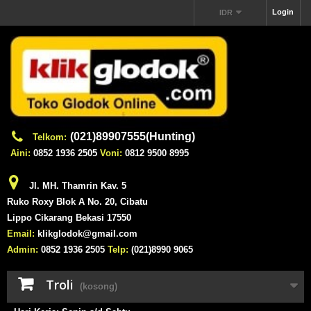
Login
IDR
(021)89907555(Hunting)
Telkom:
Aini:
0852 1936 2505
Voni:
0812 9500 8995
Jl. MH. Thamrin Kav. 5
Ruko Roxy Blok A No. 20, Cibatu
Lippo Cikarang Bekasi 17550
Email:
klikglodok@gmail.com
Admin:
0852 1936 2505
Telp:
(021)8990 9065
Troli
(kosong)