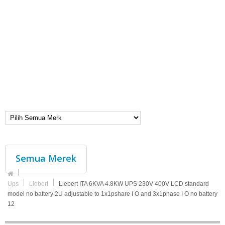
Semua Merek
Ups
Liebert
Liebert ITA 6KVA 4.8KW UPS 230V 400V LCD standard
model no battery 2U adjustable to 1x1pshare I O and 3x1phase I O no battery
12