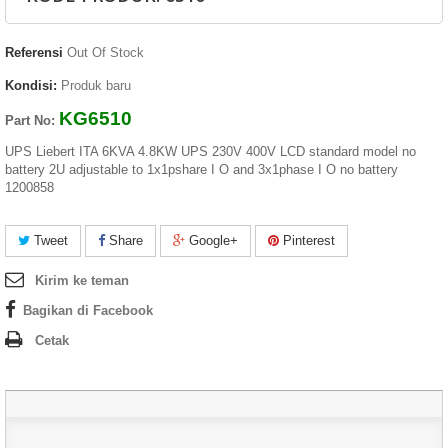
Referensi
Out Of Stock
Kondisi:
Produk baru
KG6510
Part No:
UPS Liebert ITA 6KVA 4.8KW UPS 230V 400V LCD standard model no
battery 2U adjustable to 1x1pshare I O and 3x1phase I O no battery
1200858
Tweet
Share
Google+
Pinterest
Kirim ke teman
Bagikan di Facebook
Cetak