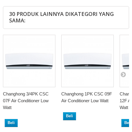
30 PRODUK LAINNYA DIKATEGORI YANG
SAMA:
Changhong 3/4PK CSC
Changhong 1PK CSC 09F
Chang
07F Air Conditioner Low
Air Conditioner Low Watt
12F Ai
Watt
Watt
Beli
Beli
Beli