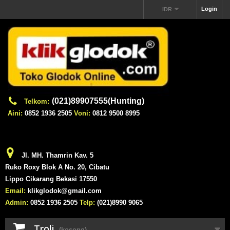
Login
IDR
(021)89907555(Hunting)
Telkom:
Aini:
0852 1936 2505
Voni:
0812 9500 8995
Jl. MH. Thamrin Kav. 5
Ruko Roxy Blok A No. 20, Cibatu
Lippo Cikarang Bekasi 17550
Email:
klikglodok@gmail.com
Admin:
0852 1936 2505
Telp:
(021)8990 9065
Troli
(kosong)