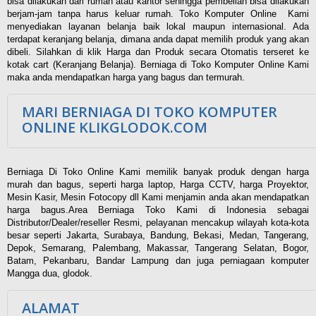
bisa dilakukan dari rumah atau kantor sehingga pembelian bisa dilakukan
berjam-jam tanpa harus keluar rumah. Toko Komputer Online Kami
menyediakan layanan belanja baik lokal maupun internasional. Ada
terdapat keranjang belanja, dimana anda dapat memilih produk yang akan
dibeli. Silahkan di klik Harga dan Produk secara Otomatis terseret ke
kotak cart (Keranjang Belanja). Berniaga di Toko Komputer Online Kami
maka anda mendapatkan harga yang bagus dan termurah.
MARI BERNIAGA DI TOKO KOMPUTER
ONLINE KLIKGLODOK.COM
Berniaga Di Toko Online Kami memilik banyak produk dengan harga
murah dan bagus, seperti harga laptop, Harga CCTV, harga Proyektor,
Mesin Kasir, Mesin Fotocopy dll Kami menjamin anda akan mendapatkan
harga bagus.Area Berniaga Toko Kami di Indonesia sebagai
Distributor/Dealer/reseller Resmi, pelayanan mencakup wilayah kota-kota
besar seperti Jakarta, Surabaya, Bandung, Bekasi, Medan, Tangerang,
Depok, Semarang, Palembang, Makassar, Tangerang Selatan, Bogor,
Batam, Pekanbaru, Bandar Lampung dan juga perniagaan komputer
Mangga dua, glodok.
ALAMAT