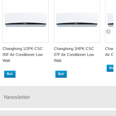
Changhong 1/2PK CSC
Changhong 3/4PK CSC
Chang
05F Air Conditioner Low
07F Air Conditioner Low
Air Co
Watt
Watt
Beli
Beli
Beli
Newsletter
Ikuti Kami