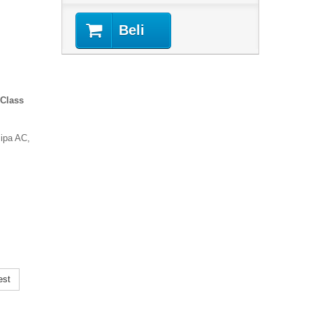
Beli
 Class
ipa AC,
0
est