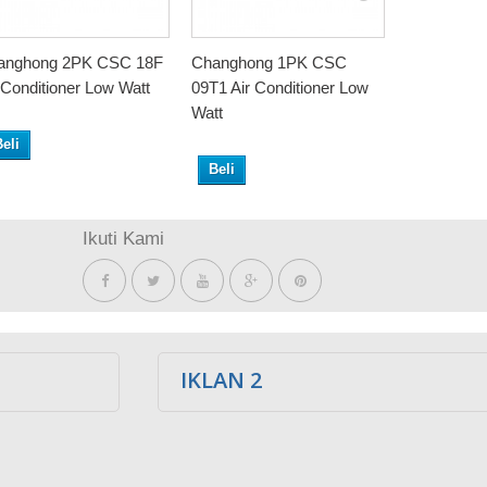
anghong 2PK CSC 18F
Changhong 1PK CSC
Changhong
 Conditioner Low Watt
09T1 Air Conditioner Low
05T1 Air C
Watt
Watt
eli
Beli
Beli
Ikuti Kami
IKLAN 2