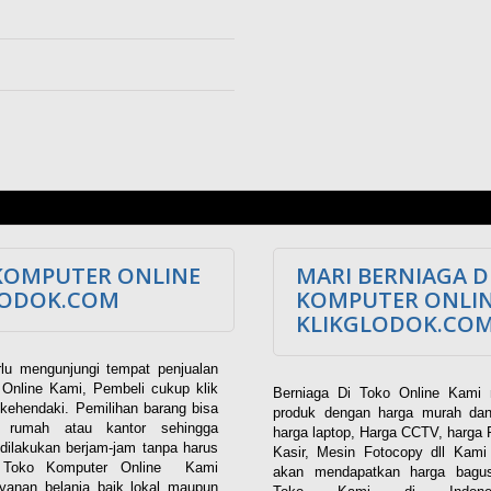
KOMPUTER ONLINE
MARI BERNIAGA D
LODOK.COM
KOMPUTER ONLI
KLIKGLODOK.CO
lu mengunjungi tempat penjualan
Online Kami, Pembeli cukup klik
Berniaga Di Toko Online Kami 
kehendaki. Pemilihan barang bisa
produk dengan harga murah dan
i rumah atau kantor sehingga
harga laptop, Harga CCTV, harga 
dilakukan berjam-jam tanpa harus
Kasir, Mesin Fotocopy dll Kam
. Toko Komputer Online Kami
akan mendapatkan harga bagus
yanan belanja baik lokal maupun