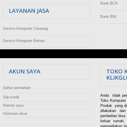
Bank BCA
LAYANAN JASA
Bank BNI
Service Komputer Cikarang
Service Komputer Bekasi
AKUN SAYA
TOKO 
KLIKG
Daftar pembelian
Anda tidak per
Slip kredit
Toko Komputer 
Alamat saya
Produk yang di
dilakukan dar
Informasi akun
pembelian bisa 
keluar rumah
menyediakan la