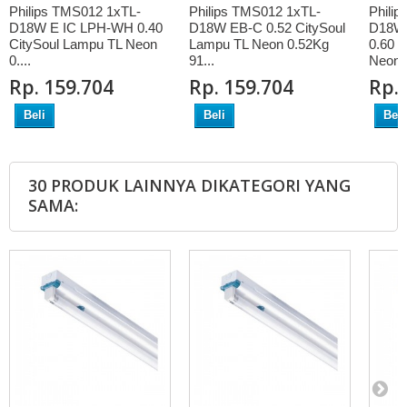
Philips TMS012 1xTL-
Philips TMS012 1xTL-
Phili
D18W E IC LPH-WH 0.40
D18W EB-C 0.52 CitySoul
D18W
CitySoul Lampu TL Neon
Lampu TL Neon 0.52Kg
0.60 
0....
91...
Neon .
Rp‎. 159.704
Rp‎. 159.704
Rp‎.
Beli
Beli
Beli
30 PRODUK LAINNYA DIKATEGORI YANG
SAMA: