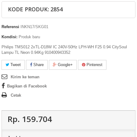
KODE PRODUK: 2854
Referensi
INKN17/SKG01
Kondisi:
Produk baru
Philips TMS012 2xTL-D18W IC 240V-50Hz LPH-WH F25 0.94 CitySoul
Lampu TL Neon 0.94Kg 910400943352
Tweet
Share
Google+
Pinterest
Kirim ke teman
Bagikan di Facebook
Cetak
Rp‎. 159.704