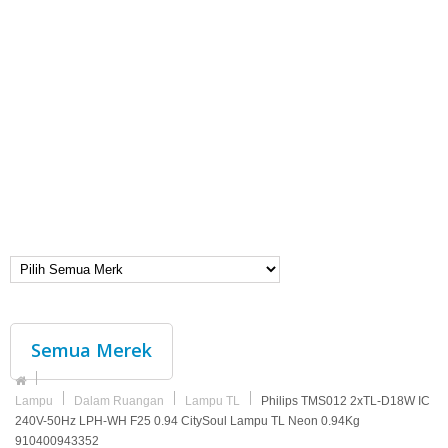
Semua Merek
Lampu
Dalam Ruangan
Lampu TL
Philips TMS012 2xTL-D18W IC
240V-50Hz LPH-WH F25 0.94 CitySoul Lampu TL Neon 0.94Kg
910400943352