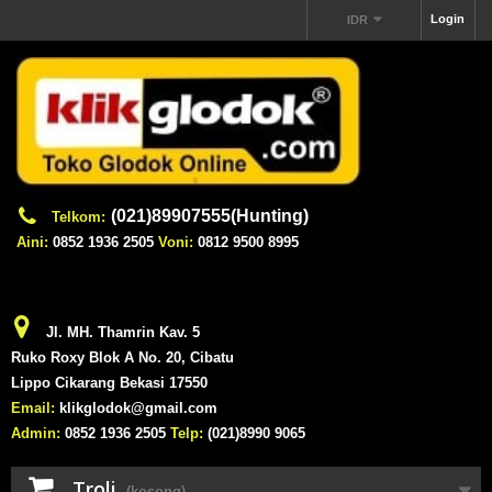
Login
IDR
(021)89907555(Hunting)
Telkom:
Aini:
0852 1936 2505
Voni:
0812 9500 8995
Jl. MH. Thamrin Kav. 5
Ruko Roxy Blok A No. 20, Cibatu
Lippo Cikarang Bekasi 17550
Email:
klikglodok@gmail.com
Admin:
0852 1936 2505
Telp:
(021)8990 9065
Troli
(kosong)