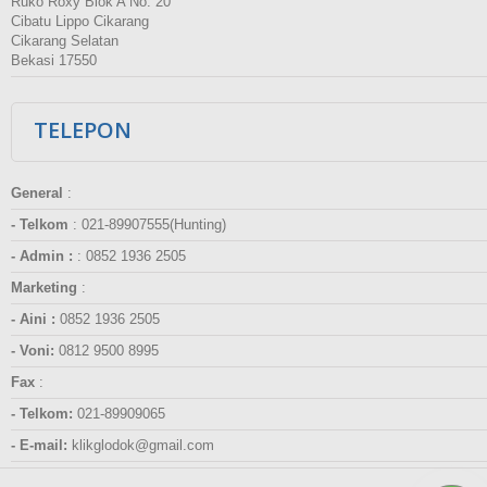
Ruko Roxy Blok A No. 20
Cibatu Lippo Cikarang
Cikarang Selatan
Bekasi 17550
TELEPON
General
:
- Telkom
:
021-89907555(Hunting)
- Admin :
:
0852 1936 2505
Marketing
:
- Aini :
0852 1936 2505
- Voni:
0812 9500 8995
Fax
:
- Telkom:
021-89909065
- E-mail:
klikglodok@gmail.com