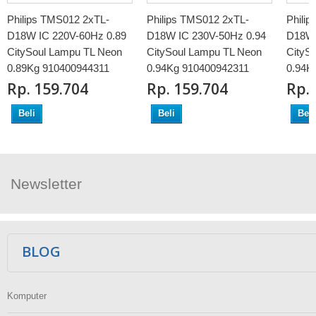
Philips TMS012 2xTL-
Philips TMS012 2xTL-
Phili
D18W IC 220V-60Hz 0.89
D18W IC 230V-50Hz 0.94
D18W 
CitySoul Lampu TL Neon
CitySoul Lampu TL Neon
CityS
0.89Kg 910400944311
0.94Kg 910400942311
0.94K
Rp‎. 159.704
Rp‎. 159.704
Rp‎.
Beli
Beli
Beli
Newsletter
Ikuti Kami
BLOG
Komputer