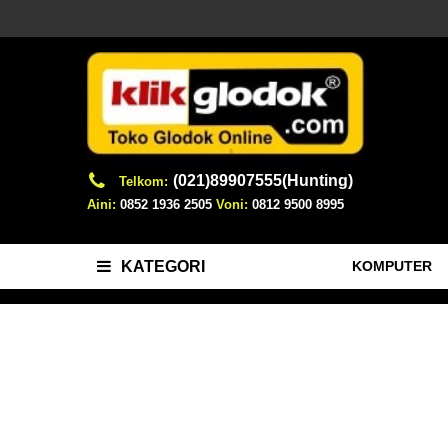
(021)89907555(Hunting)
Telkom:
Aini:
0852 1936 2505
Voni:
0812 9500 8995
KOMPUTER
KATEGORI