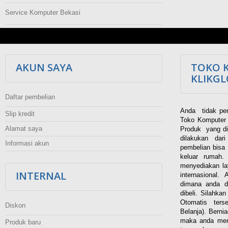
Service Komputer Bekasi
AKUN SAYA
TOKO 
KLIKG
Daftar pembelian
Anda tidak per
Slip kredit
Toko Komputer 
Alamat saya
Produk yang di
dilakukan dar
Informasi akun
pembelian bisa 
keluar rumah
menyediakan la
INTERNAL
internasional.
dimana anda d
dibeli. Silahka
Otomatis ters
Diskon
Belanja). Berni
maka anda men
Produk baru