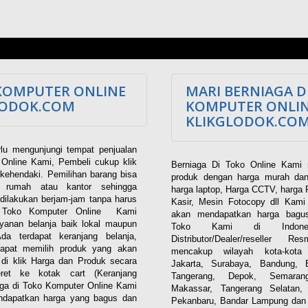
KOMPUTER ONLINE
MARI BERNIAGA D
LODOK.COM
KOMPUTER ONLI
KLIKGLODOK.CO
lu mengunjungi tempat penjualan
Online Kami, Pembeli cukup klik
Berniaga Di Toko Online Kami 
kehendaki. Pemilihan barang bisa
produk dengan harga murah dan
i rumah atau kantor sehingga
harga laptop, Harga CCTV, harga 
dilakukan berjam-jam tanpa harus
Kasir, Mesin Fotocopy dll Kam
. Toko Komputer Online Kami
akan mendapatkan harga bagus
yanan belanja baik lokal maupun
Toko Kami di Indones
 Ada terdapat keranjang belanja,
Distributor/Dealer/reseller R
apat memilih produk yang akan
mencakup wilayah kota-kota 
n di klik Harga dan Produk secara
Jakarta, Surabaya, Bandung, 
eret ke kotak cart (Keranjang
Tangerang, Depok, Semaran
aga di Toko Komputer Online Kami
Makassar, Tangerang Selatan,
dapatkan harga yang bagus dan
Pekanbaru, Bandar Lampung dan 