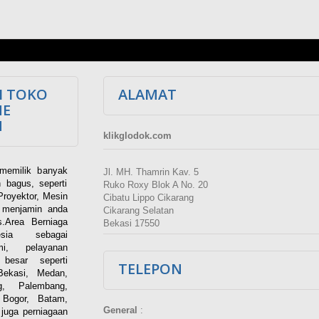
I TOKO
ALAMAT
NE
M
klikglodok.com
memilik banyak
Jl. MH. Thamrin Kav. 5
 bagus, seperti
Ruko Roxy Blok A No. 20
Proyektor, Mesin
Cibatu Lippo Cikarang
i menjamin anda
Cikarang Selatan
.Area Berniaga
Bekasi 17550
ia sebagai
esmi, pelayanan
besar seperti
TELEPON
Bekasi, Medan,
g, Palembang,
 Bogor, Batam,
General
:
juga perniagaan