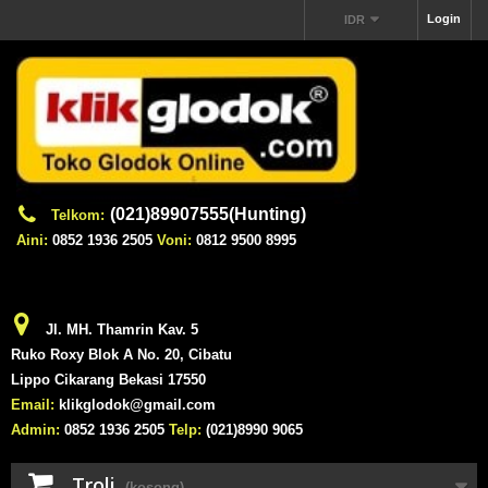
Login
IDR
(021)89907555(Hunting)
Telkom:
Aini:
0852 1936 2505
Voni:
0812 9500 8995
Jl. MH. Thamrin Kav. 5
Ruko Roxy Blok A No. 20, Cibatu
Lippo Cikarang Bekasi 17550
Email:
klikglodok@gmail.com
Admin:
0852 1936 2505
Telp:
(021)8990 9065
Troli
(kosong)