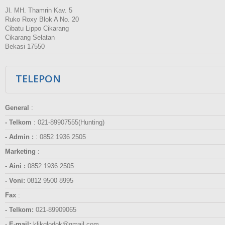
Jl. MH. Thamrin Kav. 5
Ruko Roxy Blok A No. 20
Cibatu Lippo Cikarang
Cikarang Selatan
Bekasi 17550
TELEPON
General
:
- Telkom
:
021-89907555(Hunting)
- Admin :
:
0852 1936 2505
Marketing
:
- Aini :
0852 1936 2505
- Voni:
0812 9500 8995
Fax
:
- Telkom:
021-89909065
- E-mail:
klikglodok@gmail.com