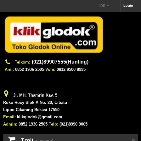
Login
IDR
(021)89907555(Hunting)
Telkom:
Aini:
0852 1936 2505
Voni:
0812 9500 8995
Jl. MH. Thamrin Kav. 5
Ruko Roxy Blok A No. 20, Cibatu
Lippo Cikarang Bekasi 17550
Email:
klikglodok@gmail.com
Admin:
0852 1936 2505
Telp:
(021)8990 9065
Troli
(kosong)