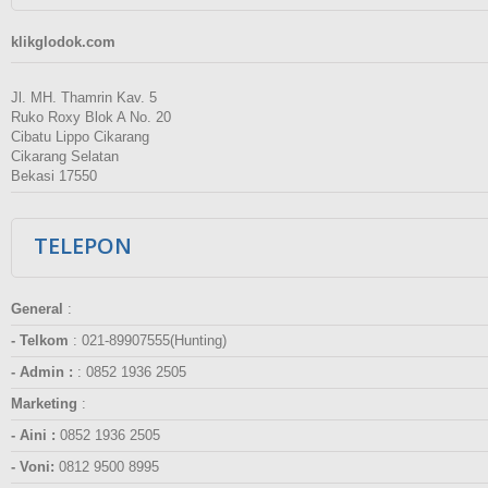
klikglodok.com
Jl. MH. Thamrin Kav. 5
Ruko Roxy Blok A No. 20
Cibatu Lippo Cikarang
Cikarang Selatan
Bekasi 17550
TELEPON
General
:
- Telkom
:
021-89907555(Hunting)
- Admin :
:
0852 1936 2505
Marketing
:
- Aini :
0852 1936 2505
- Voni:
0812 9500 8995