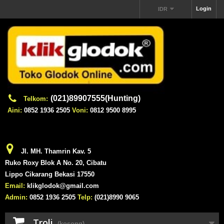
Login
IDR
(021)89907555(Hunting)
Telkom:
Aini:
0852 1936 2505
Voni:
0812 9500 8995
Jl. MH. Thamrin Kav. 5
Ruko Roxy Blok A No. 20, Cibatu
Lippo Cikarang Bekasi 17550
Email:
klikglodok@gmail.com
Admin:
0852 1936 2505
Telp:
(021)8990 9065
Troli
(kosong)