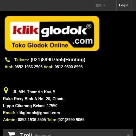
Login
IDR
(021)89907555(Hunting)
Telkom:
Aini:
0852 1936 2505
Voni:
0812 9500 8995
Jl. MH. Thamrin Kav. 5
Ruko Roxy Blok A No. 20, Cibatu
Lippo Cikarang Bekasi 17550
Email:
klikglodok@gmail.com
Admin:
0852 1936 2505
Telp:
(021)8990 9065
Troli
(kosong)