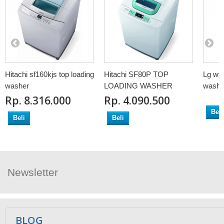
Hitachi sf160kjs top loading
Hitachi SF80P TOP
Lg wfs
washer
LOADING WASHER
washe
Rp‎. 8.316.000
Rp‎. 4.090.500
Beli
Beli
Beli
Newsletter
Ikuti Kami
BLOG