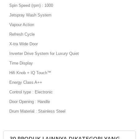
Spin Speed (rpm) : 1000
Jetspray Wash System
Vapour Action
Refresh Cycle
X-tra Wide Door
Inverter Drive System for Luxury Quiet
Time Display
Hifi Knob + IQ Touch™
Energy Class A++
Control type : Electronic
Door Opening : Handle
Drum Material : Stainless Steel
30 PRODUK LAINNYA DIKATEGORI YANG