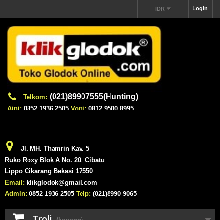
Login
IDR
(021)89907555(Hunting)
Telkom:
Aini:
0852 1936 2505
Voni:
0812 9500 8995
Jl. MH. Thamrin Kav. 5
Ruko Roxy Blok A No. 20, Cibatu
Lippo Cikarang Bekasi 17550
Email:
klikglodok@gmail.com
Admin:
0852 1936 2505
Telp:
(021)8990 9065
Troli
(kosong)