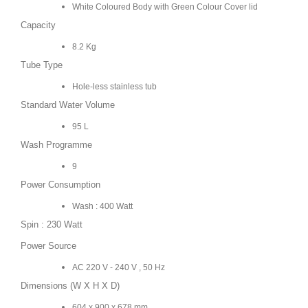
White Coloured Body with Green Colour Cover lid
Capacity
8.2 Kg
Tube Type
Hole-less stainless tub
Standard Water Volume
95 L
Wash Programme
9
Power Consumption
Wash : 400 Watt
Spin : 230 Watt
Power Source
AC 220 V - 240 V , 50 Hz
Dimensions (W X H X D)
604 x 900 x 678 mm