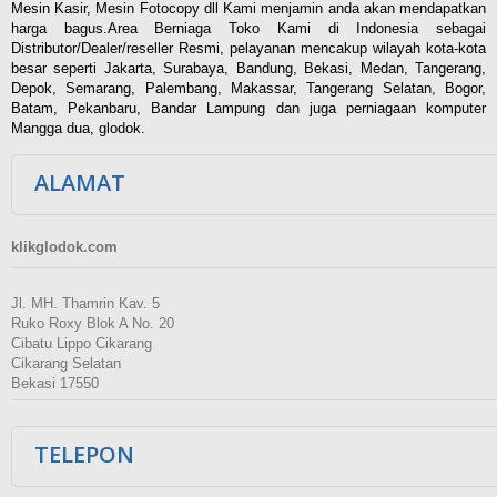
Mesin Kasir, Mesin Fotocopy dll Kami menjamin anda akan mendapatkan
harga bagus.Area Berniaga Toko Kami di Indonesia sebagai
Distributor/Dealer/reseller Resmi, pelayanan mencakup wilayah kota-kota
besar seperti Jakarta, Surabaya, Bandung, Bekasi, Medan, Tangerang,
Depok, Semarang, Palembang, Makassar, Tangerang Selatan, Bogor,
Batam, Pekanbaru, Bandar Lampung dan juga perniagaan komputer
Mangga dua, glodok.
ALAMAT
klikglodok.com
Jl. MH. Thamrin Kav. 5
Ruko Roxy Blok A No. 20
Cibatu Lippo Cikarang
Cikarang Selatan
Bekasi 17550
TELEPON