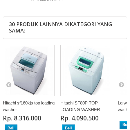
30 PRODUK LAINNYA DIKATEGORI YANG
SAMA:
Hitachi sf160kjs top loading
Hitachi SF80P TOP
Lg wfs
washer
LOADING WASHER
washe
Rp‎. 8.316.000
Rp‎. 4.090.500
Beli
Beli
Beli