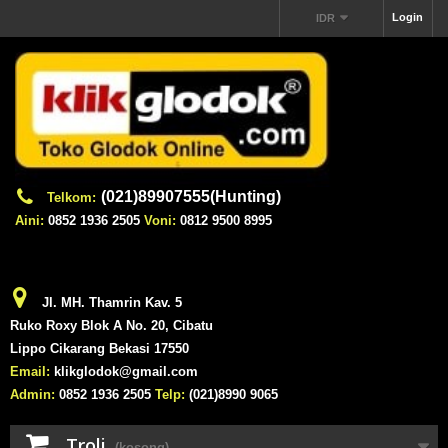
Login
IDR
(021)89907555(Hunting)
Telkom:
Aini:
0852 1936 2505
Voni:
0812 9500 8995
Jl. MH. Thamrin Kav. 5
Ruko Roxy Blok A No. 20, Cibatu
Lippo Cikarang Bekasi 17550
Email:
klikglodok@gmail.com
Admin:
0852 1936 2505
Telp:
(021)8990 9065
Troli
(kosong)