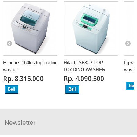
Hitachi sf160kjs top loading
Hitachi SF80P TOP
Lg wfs
washer
LOADING WASHER
washe
Rp‎. 8.316.000
Rp‎. 4.090.500
Beli
Beli
Beli
Newsletter