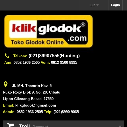
Login
IDR
(021)89907555(Hunting)
Telkom:
Aini:
0852 1936 2505
Voni:
0812 9500 8995
Jl. MH. Thamrin Kav. 5
Ruko Roxy Blok A No. 20, Cibatu
Lippo Cikarang Bekasi 17550
Email:
klikglodok@gmail.com
Admin:
0852 1936 2505
Telp:
(021)8990 9065
Troli
(kosong)