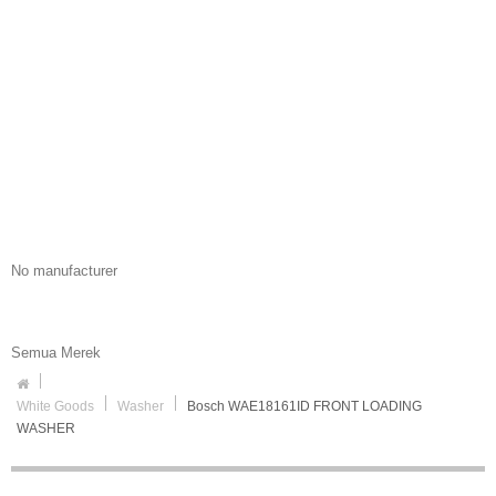
No manufacturer
Semua Merek
White Goods
Washer
Bosch WAE18161ID FRONT LOADING
WASHER