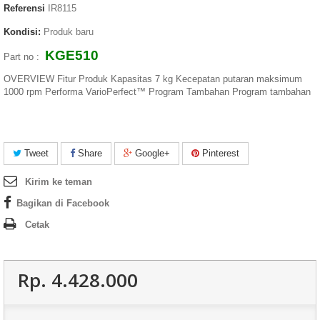
Referensi
IR8115
Kondisi:
Produk baru
KGE510
Part no :
OVERVIEW Fitur Produk Kapasitas 7 kg Kecepatan putaran maksimum
1000 rpm Performa VarioPerfect™ Program Tambahan Program tambahan
Tweet
Share
Google+
Pinterest
Kirim ke teman
Bagikan di Facebook
Cetak
Rp‎. 4.428.000