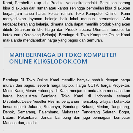
Kami, Pembeli cukup klik Produk yang dikehendaki. Pemilihan barang
bisa dilakukan dari rumah atau kantor sehingga pembelian bisa dilakukan
berjam-jam tanpa harus keluar rumah. Toko Komputer Online Kami
menyediakan layanan belanja baik lokal maupun internasional. Ada
terdapat keranjang belanja, dimana anda dapat memilih produk yang akan
dibeli. Silahkan di klik Harga dan Produk secara Otomatis terseret ke
kotak cart (Keranjang Belanja). Berniaga di Toko Komputer Online Kami
maka anda mendapatkan harga yang bagus dan termurah.
MARI BERNIAGA DI TOKO KOMPUTER
ONLINE KLIKGLODOK.COM
Berniaga Di Toko Online Kami memilik banyak produk dengan harga
murah dan bagus, seperti harga laptop, Harga CCTV, harga Proyektor,
Mesin Kasir, Mesin Fotocopy dll Kami menjamin anda akan mendapatkan
harga bagus.Area Berniaga Toko Kami di Indonesia sebagai
Distributor/Dealer/reseller Resmi, pelayanan mencakup wilayah kota-kota
besar seperti Jakarta, Surabaya, Bandung, Bekasi, Medan, Tangerang,
Depok, Semarang, Palembang, Makassar, Tangerang Selatan, Bogor,
Batam, Pekanbaru, Bandar Lampung dan juga perniagaan komputer
Mangga dua, glodok.