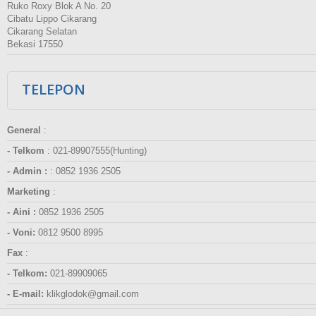
Ruko Roxy Blok A No. 20
Cibatu Lippo Cikarang
Cikarang Selatan
Bekasi 17550
TELEPON
General
:
- Telkom
:
021-89907555(Hunting)
- Admin :
:
0852 1936 2505
Marketing
:
- Aini :
0852 1936 2505
- Voni:
0812 9500 8995
Fax
:
- Telkom:
021-89909065
- E-mail:
klikglodok@gmail.com