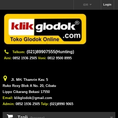
Login
IDR
(021)89907555(Hunting)
Telkom:
Aini:
0852 1936 2505
Voni:
0812 9500 8995
Jl. MH. Thamrin Kav. 5
Ruko Roxy Blok A No. 20, Cibatu
Lippo Cikarang Bekasi 17550
Email:
klikglodok@gmail.com
Admin:
0852 1936 2505
Telp:
(021)8990 9065
Troli
(kosong)