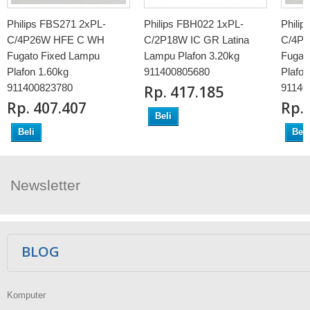
Philips FBS271 2xPL-
Philips FBH022 1xPL-
Phili
C/4P26W HFE C WH
C/2P18W IC GR Latina
C/4P
Fugato Fixed Lampu
Lampu Plafon 3.20kg
Fugat
Plafon 1.60kg
911400805680
Plafon
911400823780
91140
Rp‎. 417.185
Rp‎. 407.407
Rp‎.
Beli
Beli
Beli
Newsletter
Ikuti Kami
BLOG
Komputer