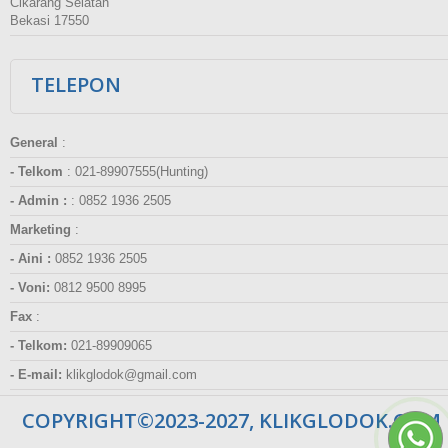
Cikarang Selatan
Bekasi 17550
TELEPON
General
:
- Telkom
:
021-89907555(Hunting)
- Admin :
:
0852 1936 2505
Marketing
:
- Aini :
0852 1936 2505
- Voni:
0812 9500 8995
Fax
:
- Telkom:
021-89909065
- E-mail:
klikglodok@gmail.com
COPYRIGHT©2023-2027, KLIKGLODOK.COM