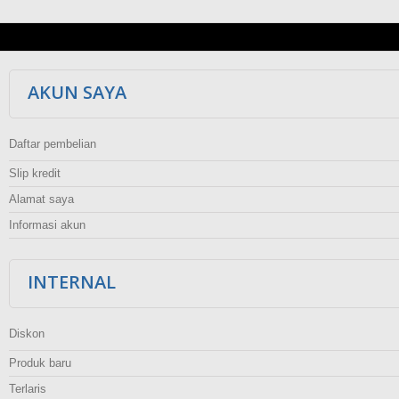
AKUN SAYA
Daftar pembelian
Slip kredit
Alamat saya
Informasi akun
INTERNAL
Diskon
Produk baru
Terlaris