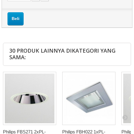
Beli
30 PRODUK LAINNYA DIKATEGORI YANG
SAMA:
Philips FBS271 2xPL-
Philips FBH022 1xPL-
Phili