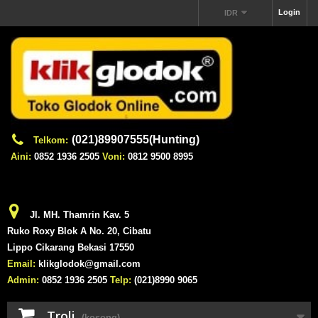
Login
IDR
(021)89907555(Hunting)
Telkom:
Aini:
0852 1936 2505
Voni:
0812 9500 8995
Jl. MH. Thamrin Kav. 5
Ruko Roxy Blok A No. 20, Cibatu
Lippo Cikarang Bekasi 17550
Email:
klikglodok@gmail.com
Admin:
0852 1936 2505
Telp:
(021)8990 9065
Troli
(kosong)