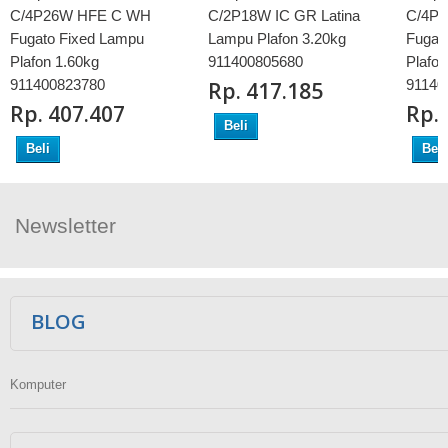
C/4P26W HFE C WH
C/2P18W IC GR Latina
C/4P
Fugato Fixed Lampu
Lampu Plafon 3.20kg
Fugat
Plafon 1.60kg
911400805680
Plafon
911400823780
91140
Rp‎. 417.185
Rp‎. 407.407
Rp‎.
Beli
Beli
Beli
Newsletter
Ikuti Kami
BLOG
Komputer