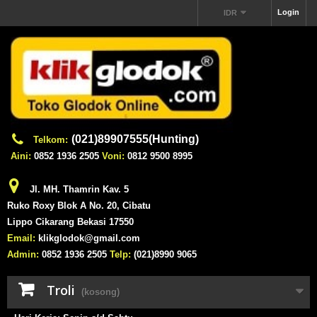
Login
IDR
(021)89907555(Hunting)
Telkom:
Aini:
0852 1936 2505
Voni:
0812 9500 8995
Jl. MH. Thamrin Kav. 5
Ruko Roxy Blok A No. 20, Cibatu
Lippo Cikarang Bekasi 17550
Email:
klikglodok@gmail.com
Admin:
0852 1936 2505
Telp:
(021)8990 9065
Troli
(kosong)