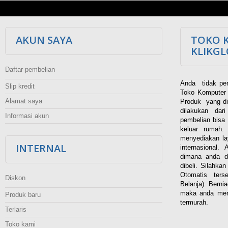
AKUN SAYA
TOKO 
KLIKG
Daftar pembelian
Anda tidak per
Slip kredit
Toko Komputer 
Alamat saya
Produk yang di
dilakukan dar
Informasi akun
pembelian bisa 
keluar rumah
menyediakan la
INTERNAL
internasional.
dimana anda d
dibeli. Silahka
Otomatis ters
Diskon
Belanja). Berni
maka anda men
Produk baru
termurah.
Terlaris
Toko kami