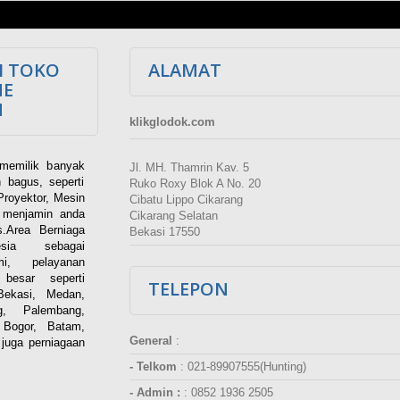
I TOKO
ALAMAT
NE
M
klikglodok.com
memilik banyak
Jl. MH. Thamrin Kav. 5
 bagus, seperti
Ruko Roxy Blok A No. 20
Proyektor, Mesin
Cibatu Lippo Cikarang
i menjamin anda
Cikarang Selatan
.Area Berniaga
Bekasi 17550
ia sebagai
esmi, pelayanan
besar seperti
TELEPON
Bekasi, Medan,
g, Palembang,
 Bogor, Batam,
General
:
juga perniagaan
- Telkom
:
021-89907555(Hunting)
- Admin :
:
0852 1936 2505