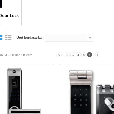
 Door Lock
k
Urut berdasarkan
--
n 61 - 68 dari 68 item
1
...
4
5
6