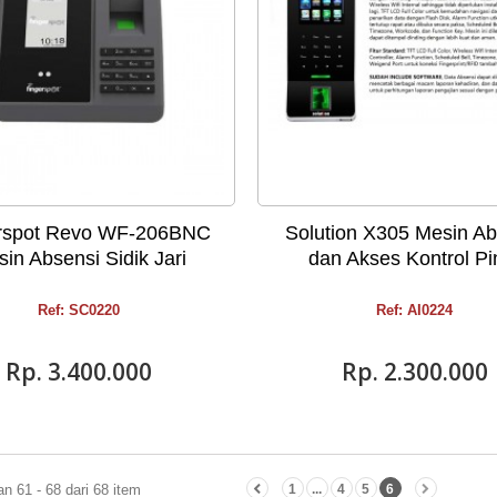
rspot Revo WF-206BNC
Solution X305 Mesin Ab
in Absensi Sidik Jari
dan Akses Kontrol Pi
Ref: SC0220
Ref: AI0224
Rp‎. 3.400.000
Rp‎. 2.300.000
n 61 - 68 dari 68 item
1
...
4
5
6