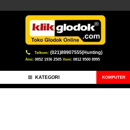
(021)89907555(Hunting)
Telkom:
Aini:
0852 1936 2505
Voni:
0812 9500 8995
KOMPUTER
KATEGORI