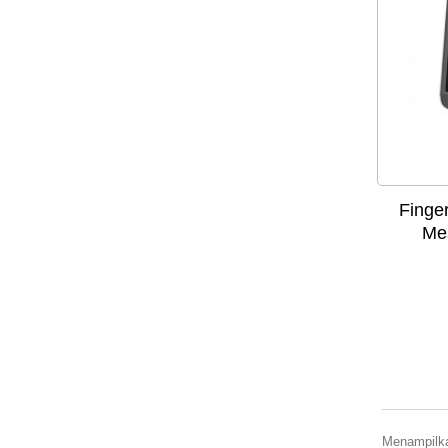
Finge
Mes
Menampilka