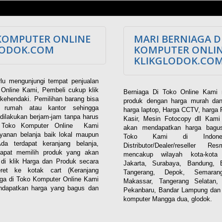
KOMPUTER ONLINE
MARI BERNIAGA D
LODOK.COM
KOMPUTER ONLI
KLIKGLODOK.CO
lu mengunjungi tempat penjualan
Online Kami, Pembeli cukup klik
Berniaga Di Toko Online Kami 
kehendaki. Pemilihan barang bisa
produk dengan harga murah dan
i rumah atau kantor sehingga
harga laptop, Harga CCTV, harga 
dilakukan berjam-jam tanpa harus
Kasir, Mesin Fotocopy dll Kam
. Toko Komputer Online Kami
akan mendapatkan harga bagus
yanan belanja baik lokal maupun
Toko Kami di Indones
 Ada terdapat keranjang belanja,
Distributor/Dealer/reseller R
apat memilih produk yang akan
mencakup wilayah kota-kota 
n di klik Harga dan Produk secara
Jakarta, Surabaya, Bandung, 
eret ke kotak cart (Keranjang
Tangerang, Depok, Semaran
aga di Toko Komputer Online Kami
Makassar, Tangerang Selatan,
dapatkan harga yang bagus dan
Pekanbaru, Bandar Lampung dan 
komputer Mangga dua, glodok.