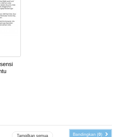
sensi
ntu
Bandingkan (
0
)
Tampilkan semua