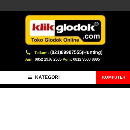
(021)89907555(Hunting)
Telkom:
Aini:
0852 1936 2505
Voni:
0812 9500 8995
KOMPUTER
KATEGORI