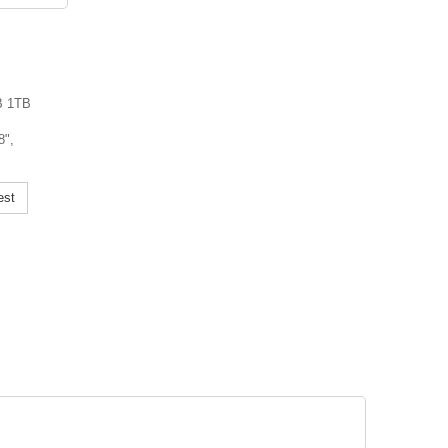
B 1TB
8",
est