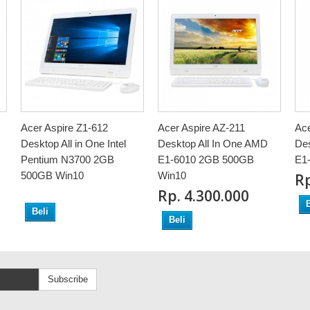
Acer Aspire Z1-612
Acer Aspire AZ-211
Ace
Desktop All in One Intel
Desktop All In One AMD
Des
Pentium N3700 2GB
E1-6010 2GB 500GB
E1
500GB Win10
Win10
Rp
Rp‎. 4.300.000
B
Beli
Beli
Subscribe