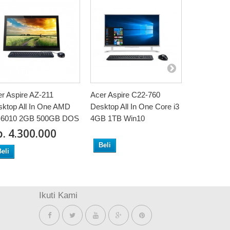
r Aspire AZ-211
Acer Aspire C22-760
Acer Aspir
ktop All In One AMD
Desktop All In One Core i3
Desktop C2
-6010 2GB 500GB DOS
4GB 1TB Win10
J3060 4G
‎. 4.300.000
Beli
Beli
eli
Ikuti Kami