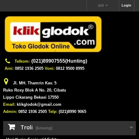
Login
IDR
(021)89907555(Hunting)
Telkom:
Aini:
0852 1936 2505
Voni:
0812 9500 8995
Jl. MH. Thamrin Kav. 5
Ruko Roxy Blok A No. 20, Cibatu
Lippo Cikarang Bekasi 17550
Email:
klikglodok@gmail.com
Admin:
0852 1936 2505
Telp:
(021)8990 9065
Troli
(kosong)