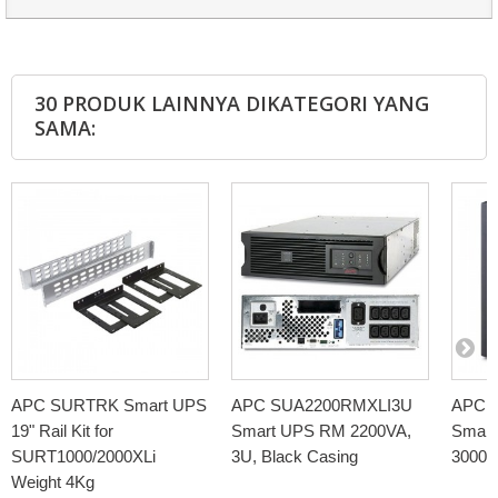
30 PRODUK LAINNYA DIKATEGORI YANG
SAMA:
APC SURTRK Smart UPS
APC SUA2200RMXLI3U
APC 
19" Rail Kit for
Smart UPS RM 2200VA,
Smart
SURT1000/2000XLi
3U, Black Casing
3000V
Weight 4Kg