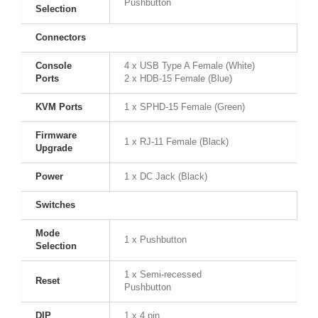
Pushbutton
Selection
Connectors
Console
4 x USB Type A Female (White)
Ports
2 x HDB-15 Female (Blue)
KVM Ports
1 x SPHD-15 Female (Green)
Firmware
1 x RJ-11 Female (Black)
Upgrade
Power
1 x DC Jack (Black)
Switches
Mode
1 x Pushbutton
Selection
1 x Semi-recessed
Reset
Pushbutton
DIP
1 x 4 pin