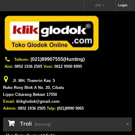
Login
IDR
(021)89907555(Hunting)
Telkom:
Aini:
0852 1936 2505
Voni:
0812 9500 8995
Jl. MH. Thamrin Kav. 5
Ruko Roxy Blok A No. 20, Cibatu
Lippo Cikarang Bekasi 17550
Email:
klikglodok@gmail.com
Admin:
0852 1936 2505
Telp:
(021)8990 9065
Troli
(kosong)