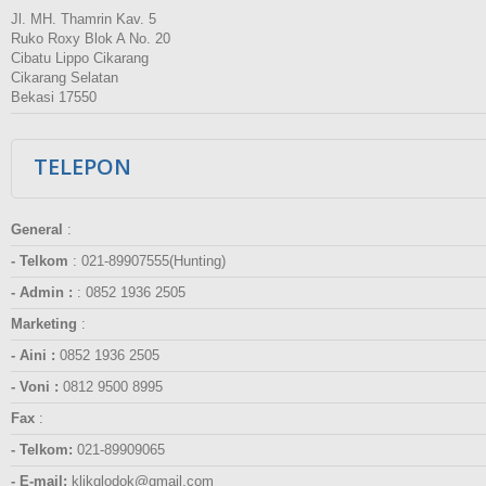
Jl. MH. Thamrin Kav. 5
Ruko Roxy Blok A No. 20
Cibatu Lippo Cikarang
Cikarang Selatan
Bekasi 17550
TELEPON
General
:
- Telkom
:
021-89907555(Hunting)
- Admin :
:
0852 1936 2505
Marketing
:
- Aini :
0852 1936 2505
- Voni :
0812 9500 8995
Fax
:
- Telkom:
021-89909065
- E-mail:
klikglodok@gmail.com