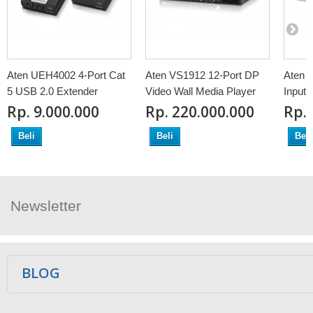
Aten UEH4002 4-Port Cat
Aten VS1912 12-Port DP
Aten 
5 USB 2.0 Extender
Video Wall Media Player
Input 
Rp‎. 9.000.000
Rp‎. 220.000.000
Rp‎.
Beli
Beli
Beli
Newsletter
Ikuti Kami
BLOG