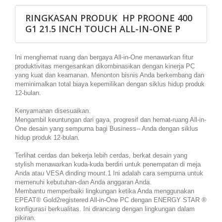
RINGKASAN PRODUK HP PROONE 400
G1 21.5 INCH TOUCH ALL-IN-ONE P
Ini menghemat ruang dan bergaya All-in-One menawarkan fitur
produktivitas mengesankan dikombinasikan dengan kinerja PC
yang kuat dan keamanan. Menonton bisnis Anda berkembang dan
meminimalkan total biaya kepemilikan dengan siklus hidup produk
12-bulan.
Kenyamanan disesuaikan.
Mengambil keuntungan dari gaya, progresif dan hemat-ruang All-in-
One desain yang sempurna bagi Business-- Anda dengan siklus
hidup produk 12-bulan.
Terlihat cerdas dan bekerja lebih cerdas, berkat desain yang
stylish menawarkan kuda-kuda berdiri untuk penempatan di meja
Anda atau VESA dinding mount.1 Ini adalah cara sempurna untuk
memenuhi kebutuhan-dan Anda anggaran Anda.
Membantu memperbaiki lingkungan ketika Anda menggunakan
EPEAT® Gold2registered All-in-One PC dengan ENERGY STAR ®
konfigurasi berkualitas. Ini dirancang dengan lingkungan dalam
pikiran.