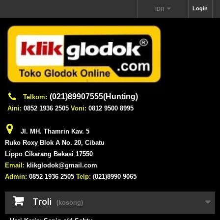
Login
IDR
(021)89907555(Hunting)
Telkom:
Aini:
0852 1936 2505
Voni:
0812 9500 8995
Jl. MH. Thamrin Kav. 5
Ruko Roxy Blok A No. 20, Cibatu
Lippo Cikarang Bekasi 17550
Email:
klikglodok@gmail.com
Admin:
0852 1936 2505
Telp:
(021)8990 9065
Troli
(kosong)