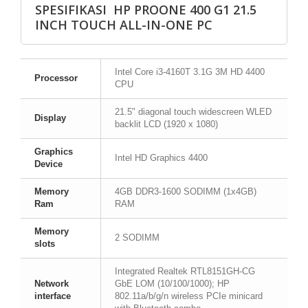
SPESIFIKASI HP PROONE 400 G1 21.5
INCH TOUCH ALL-IN-ONE PC
Intel Core i3-4160T 3.1G 3M HD 4400
Processor
CPU
21.5" diagonal touch widescreen WLED
Display
backlit LCD (1920 x 1080)
Graphics
Intel HD Graphics 4400
Device
Memory
4GB DDR3-1600 SODIMM (1x4GB)
Ram
RAM
Memory
2 SODIMM
slots
Integrated Realtek RTL8151GH-CG
Network
GbE LOM (10/100/1000); HP
interface
802.11a/b/g/n wireless PCIe minicard