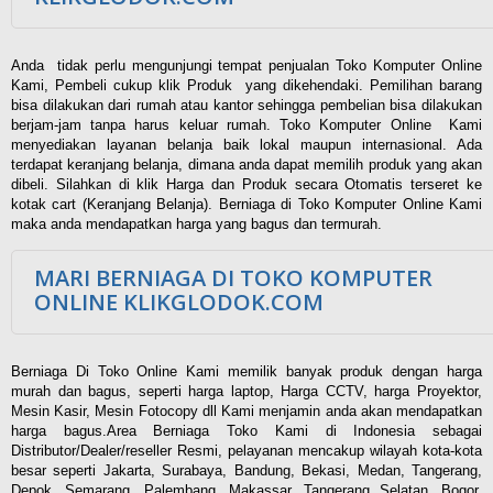
Anda tidak perlu mengunjungi tempat penjualan Toko Komputer Online
Kami, Pembeli cukup klik Produk yang dikehendaki. Pemilihan barang
bisa dilakukan dari rumah atau kantor sehingga pembelian bisa dilakukan
berjam-jam tanpa harus keluar rumah. Toko Komputer Online Kami
menyediakan layanan belanja baik lokal maupun internasional. Ada
terdapat keranjang belanja, dimana anda dapat memilih produk yang akan
dibeli. Silahkan di klik Harga dan Produk secara Otomatis terseret ke
kotak cart (Keranjang Belanja). Berniaga di Toko Komputer Online Kami
maka anda mendapatkan harga yang bagus dan termurah.
MARI BERNIAGA DI TOKO KOMPUTER
ONLINE KLIKGLODOK.COM
Berniaga Di Toko Online Kami memilik banyak produk dengan harga
murah dan bagus, seperti harga laptop, Harga CCTV, harga Proyektor,
Mesin Kasir, Mesin Fotocopy dll Kami menjamin anda akan mendapatkan
harga bagus.Area Berniaga Toko Kami di Indonesia sebagai
Distributor/Dealer/reseller Resmi, pelayanan mencakup wilayah kota-kota
besar seperti Jakarta, Surabaya, Bandung, Bekasi, Medan, Tangerang,
Depok, Semarang, Palembang, Makassar, Tangerang Selatan, Bogor,