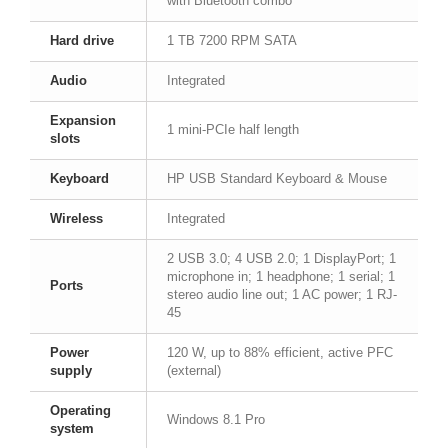
with Bluetooth combo
Hard drive
1 TB 7200 RPM SATA
Audio
Integrated
Expansion
1 mini-PCIe half length
slots
Keyboard
HP USB Standard Keyboard & Mouse
Wireless
Integrated
2 USB 3.0; 4 USB 2.0; 1 DisplayPort; 1
microphone in; 1 headphone; 1 serial; 1
Ports
stereo audio line out; 1 AC power; 1 RJ-
45
Power
120 W, up to 88% efficient, active PFC
supply
(external)
Operating
Windows 8.1 Pro
system