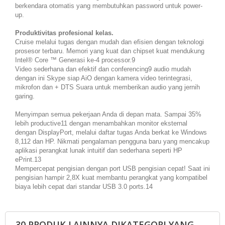
berkendara otomatis yang membutuhkan password untuk power-
up.
Produktivitas profesional kelas.
Cruise melalui tugas dengan mudah dan efisien dengan teknologi
prosesor terbaru. Memori yang kuat dan chipset kuat mendukung
Intel® Core ™ Generasi ke-4 processor.9
Video sederhana dan efektif dan conferencing9 audio mudah
dengan ini Skype siap AiO dengan kamera video terintegrasi,
mikrofon dan + DTS Suara untuk memberikan audio yang jernih
garing.
Menyimpan semua pekerjaan Anda di depan mata. Sampai 35%
lebih productive11 dengan menambahkan monitor eksternal
dengan DisplayPort, melalui daftar tugas Anda berkat ke Windows
8,112 dan HP. Nikmati pengalaman pengguna baru yang mencakup
aplikasi perangkat lunak intuitif dan sederhana seperti HP
ePrint.13
Mempercepat pengisian dengan port USB pengisian cepat! Saat ini
pengisian hampir 2,8X kuat membantu perangkat yang kompatibel
biaya lebih cepat dari standar USB 3.0 ports.14
30 PRODUK LAINNYA DIKATEGORI YANG