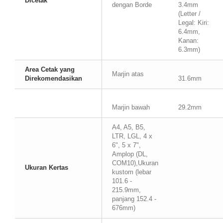
Dicetak
dengan Borde
3.4mm
(Letter /
Legal: Kiri:
6.4mm,
Kanan:
6.3mm)
Area Cetak yang
Marjin atas
Direkomendasikan
31.6mm
Marjin bawah
29.2mm
A4, A5, B5,
LTR, LGL, 4 x
6", 5 x 7",
Amplop (DL,
COM10),Ukuran
Ukuran Kertas
kustom (lebar
101.6 -
215.9mm,
panjang 152.4 -
676mm)