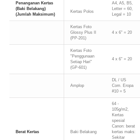
Penanganan Kertas
A4, A5, B5,
(Baki Belakang)
Letter = 60,
Kertas Polos
(Jumlah Maksimum)
Legal = 10
Kertas Foto
Glossy Plus II
4 x 6" = 20
(PP-201)
Kertas Foto
"Penggunaan
4 x 6" = 20
Setiap Hari"
(GP-601)
DL / US
Amplop
Com. Eropa
#10 = 5
64 -
105g/m2,
Kertas
spesial
Canon: berat
Berat Kertas
Baki Belakang
kertas maks:
Sekitar