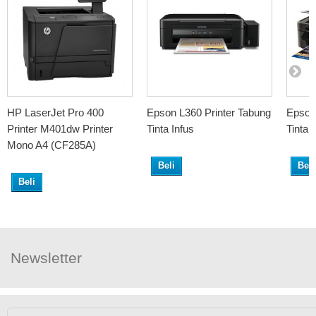
HP LaserJet Pro 400
Epson L360 Printer Tabung
Epson
Printer M401dw Printer
Tinta Infus
Tinta 
Mono A4 (CF285A)
Beli
Beli
Beli
Newsletter
Ikuti Kami