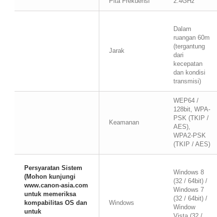
Pita Frekuensi
2.4GHz
Dalam
ruangan 60m
(tergantung
Jarak
dari
kecepatan
dan kondisi
transmisi)
WEP64 /
128bit, WPA-
PSK (TKIP /
Keamanan
AES),
WPA2-PSK
(TKIP / AES)
Persyaratan Sistem
Windows 8
(Mohon kunjungi
(32 / 64bit) /
www.canon-asia.com
Windows 7
untuk memeriksa
(32 / 64bit) /
kompabilitas OS dan
Windows
Window
untuk
Vista (32 /