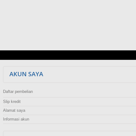
AKUN SAYA
Daftar pembelian
Slip kredit
Alamat saya
Informasi akun