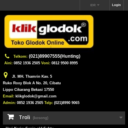
Login
IDR
(021)89907555(Hunting)
Telkom:
Aini:
0852 1936 2505
Voni:
0812 9500 8995
Jl. MH. Thamrin Kav. 5
Ruko Roxy Blok A No. 20, Cibatu
Lippo Cikarang Bekasi 17550
Email:
klikglodok@gmail.com
Admin:
0852 1936 2505
Telp:
(021)8990 9065
Troli
(kosong)