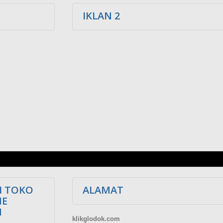
IKLAN 2
I TOKO
ALAMAT
NE
M
klikglodok.com