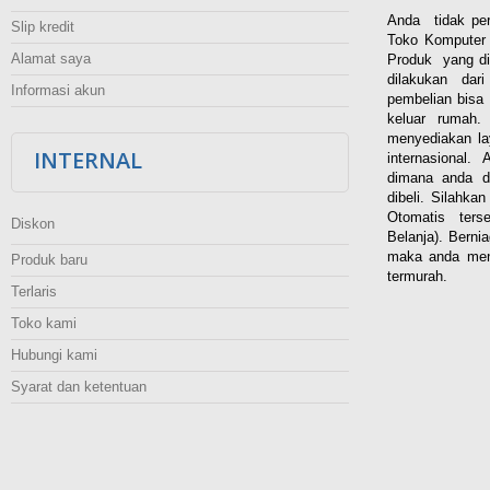
Anda tidak per
Slip kredit
Toko Komputer 
Alamat saya
Produk yang di
dilakukan dar
Informasi akun
pembelian bisa 
keluar rumah
menyediakan la
INTERNAL
internasional.
dimana anda d
dibeli. Silahka
Otomatis ters
Diskon
Belanja). Berni
maka anda men
Produk baru
termurah.
Terlaris
Toko kami
Hubungi kami
Syarat dan ketentuan