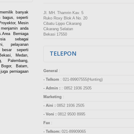
memilik banyak
Jl. MH. Thamrin Kav. 5
 bagus, seperti
Ruko Roxy Blok A No. 20
Proyektor, Mesin
Cibatu Lippo Cikarang
i menjamin anda
Cikarang Selatan
.Area Berniaga
Bekasi 17550
ia sebagai
esmi, pelayanan
besar seperti
TELEPON
Bekasi, Medan,
g, Palembang,
 Bogor, Batam,
General
:
juga perniagaan
- Telkom
:
021-89907555(Hunting)
- Admin :
:
0852 1936 2505
Marketing
:
- Aini :
0852 1936 2505
- Voni :
0812 9500 8995
Fax
:
- Telkom:
021-89909065