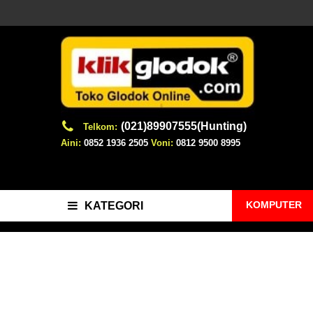
(021)89907555(Hunting)
Telkom:
Aini:
0852 1936 2505
Voni:
0812 9500 8995
KOMPUTER
KATEGORI