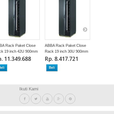
BA Rack Paket Close
ABBA Rack Paket Close
ABBA Rack
ck 19 inch 42U 900mm
Rack 19 inch 30U 900mm
Close 19 I
900mm
‎. 11.349.688
Rp‎. 8.417.721
Rp‎. 8.
eli
Beli
Beli
Ikuti Kami