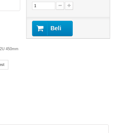
Beli
 12U 450mm
est