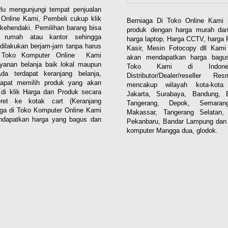
lu mengunjungi tempat penjualan
Online Kami, Pembeli cukup klik
Berniaga Di Toko Online Kami 
kehendaki. Pemilihan barang bisa
produk dengan harga murah dan
i rumah atau kantor sehingga
harga laptop, Harga CCTV, harga 
dilakukan berjam-jam tanpa harus
Kasir, Mesin Fotocopy dll Kam
. Toko Komputer Online Kami
akan mendapatkan harga bagus
yanan belanja baik lokal maupun
Toko Kami di Indones
 Ada terdapat keranjang belanja,
Distributor/Dealer/reseller R
apat memilih produk yang akan
mencakup wilayah kota-kota 
n di klik Harga dan Produk secara
Jakarta, Surabaya, Bandung, 
eret ke kotak cart (Keranjang
Tangerang, Depok, Semaran
aga di Toko Komputer Online Kami
Makassar, Tangerang Selatan,
dapatkan harga yang bagus dan
Pekanbaru, Bandar Lampung dan 
komputer Mangga dua, glodok.