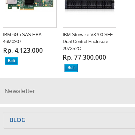
IBM 6Gb SAS HBA
IBM Storwize V3700 SFF
46M0907
Dual Control Enclosure
2072S2C
Rp‎. 4.123.000
Rp‎. 77.300.000
Beli
Beli
Newsletter
Ikuti Kami
BLOG