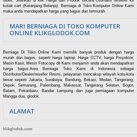
dibeli. Silahkan di klik Harga dan Produk secara Otomatis terseret ke
kotak cart (Keranjang Belanja). Berniaga di Toko Komputer Online Kami
maka anda mendapatkan harga yang bagus dan termurah.
MARI BERNIAGA DI TOKO KOMPUTER
ONLINE KLIKGLODOK.COM
Berniaga Di Toko Online Kami memilik banyak produk dengan harga
murah dan bagus, seperti harga laptop, Harga CCTV, harga Proyektor,
Mesin Kasir, Mesin Fotocopy dll Kami menjamin anda akan mendapatkan
harga bagus.Area Berniaga Toko Kami di Indonesia sebagai
Distributor/Dealer/reseller Resmi, pelayanan mencakup wilayah kota-kota
besar seperti Jakarta, Surabaya, Bandung, Bekasi, Medan, Tangerang,
Depok, Semarang, Palembang, Makassar, Tangerang Selatan, Bogor,
Batam, Pekanbaru, Bandar Lampung dan juga perniagaan komputer
Mangga dua, glodok.
ALAMAT
klikglodok.com