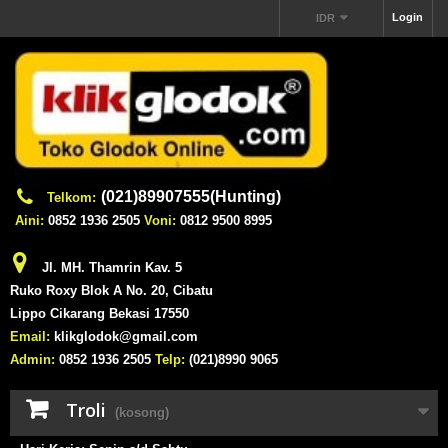
Login
IDR
(021)89907555(Hunting)
Telkom:
Aini:
0852 1936 2505
Voni:
0812 9500 8995
Jl. MH. Thamrin Kav. 5
Ruko Roxy Blok A No. 20, Cibatu
Lippo Cikarang Bekasi 17550
Email:
klikglodok@gmail.com
Admin:
0852 1936 2505
Telp:
(021)8990 9065
Troli
(kosong)