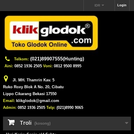
Login
IDR
(021)89907555(Hunting)
Telkom:
Aini:
0852 1936 2505
Voni:
0812 9500 8995
Jl. MH. Thamrin Kav. 5
Ruko Roxy Blok A No. 20, Cibatu
Lippo Cikarang Bekasi 17550
Email:
klikglodok@gmail.com
Admin:
0852 1936 2505
Telp:
(021)8990 9065
Troli
(kosong)