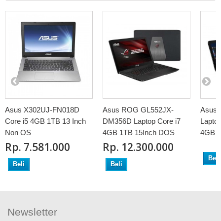
Asus X302UJ-FN018D
Asus ROG GL552JX-
Asus
Core i5 4GB 1TB 13 Inch
DM356D Laptop Core i7
Lapto
Non OS
4GB 1TB 15Inch DOS
4GB 
Rp‎. 7.581.000
Rp‎. 12.300.000
Beli
Beli
Beli
Newsletter