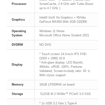
Processor
SmartCache, 2.8 GHz with Turbo Boost
up to 4.7 GHz )
Intel® Iris® Xe Graphics + NVidia
Graphics
GeForce MX450 With 2GB GDDR6
Operating
Windows 11 Home
System
Microsoft Office Home Student 2021
DVDRW
NO DVD
* Touch screen 14.0-inch IPS FHD
(1920 x 1080) 16:9
* Anti-glare display, LED Backlit,
Display
400nits, sRGB: 100%, Pantone
Validated, Screen-to-body ratio: 93 ％,
With stylus support
Memory
16GB LPDDR4X on board
Storage
512GB M.2 NVMe™ PCIe® 3.0 SSD
* 1x USB 3.2 Gen 1 Type-A