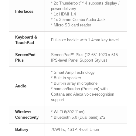
* 2x Thunderbolt™ 4 supports display /
power delivery
Interfaces
* 1x HDMI 1.4
* 1x 3.5mm Combo Audio Jack
* Micro SD card reader
Keyboard &
Full-size backlit with 1.4mm key travel
TouchPad
ScreenPad
ScreenPad™ Plus (12.65" 1920 x 515
Plus
IPS-level Panel Support Stylus)
* Smart Amp Technology
* Built-in speaker
* Built-in array microphone
Audio
* harman/kardon (Premium) with
Cortana and Alexa voice-recognition
support
Wireless
* Wi-Fi 6(802.11ax)
Connectivity
* Bluetooth 5.0 (Dual band) 2*2
Battery
70WHrs, 4S1P, 4-cell Li-ion