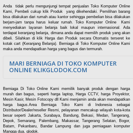
Anda tidak perlu mengunjungi tempat penjualan Toko Komputer Online
Kami, Pembeli cukup klik Produk yang dikehendaki. Pemilihan barang
bisa dilakukan dari rumah atau kantor sehingga pembelian bisa dilakukan
berjam-jam tanpa harus keluar rumah. Toko Komputer Online Kami
menyediakan layanan belanja baik lokal maupun internasional. Ada
terdapat keranjang belanja, dimana anda dapat memilih produk yang akan
dibeli. Silahkan di klik Harga dan Produk secara Otomatis terseret ke
kotak cart (Keranjang Belanja). Berniaga di Toko Komputer Online Kami
maka anda mendapatkan harga yang bagus dan termurah.
MARI BERNIAGA DI TOKO KOMPUTER
ONLINE KLIKGLODOK.COM
Berniaga Di Toko Online Kami memilik banyak produk dengan harga
murah dan bagus, seperti harga laptop, Harga CCTV, harga Proyektor,
Mesin Kasir, Mesin Fotocopy dll Kami menjamin anda akan mendapatkan
harga bagus.Area Berniaga Toko Kami di Indonesia sebagai
Distributor/Dealer/reseller Resmi, pelayanan mencakup wilayah kota-kota
besar seperti Jakarta, Surabaya, Bandung, Bekasi, Medan, Tangerang,
Depok, Semarang, Palembang, Makassar, Tangerang Selatan, Bogor,
Batam, Pekanbaru, Bandar Lampung dan juga perniagaan komputer
Mangga dua, glodok.