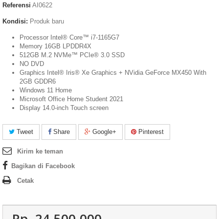
Referensi
AI0622
Kondisi:
Produk baru
Processor Intel® Core™ i7-1165G7
Memory 16GB LPDDR4X
512GB M.2 NVMe™ PCIe® 3.0 SSD
NO DVD
Graphics Intel® Iris® Xe Graphics + NVidia GeForce MX450 With
2GB GDDR6
Windows 11 Home
Microsoft Office Home Student 2021
Display 14.0-inch Touch screen
Tweet
Share
Google+
Pinterest
Kirim ke teman
Bagikan di Facebook
Cetak
Rp‎. 24.500.000