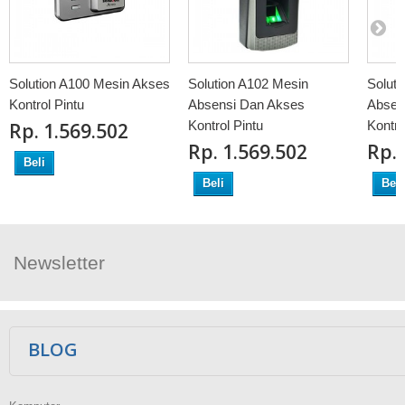
Solution A100 Mesin Akses
Solution A102 Mesin
Solut
Kontrol Pintu
Absensi Dan Akses
Absen
Kontrol Pintu
Kontro
Rp‎. 1.569.502
Rp‎. 1.569.502
Rp‎.
Beli
Beli
Beli
Newsletter
Ikuti Kami
BLOG