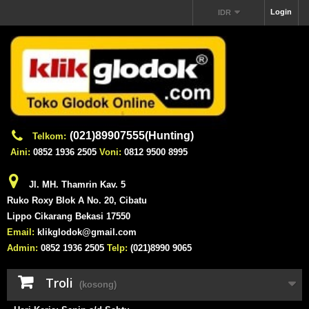
Login
IDR
(021)89907555(Hunting)
Telkom:
Aini:
0852 1936 2505
Voni:
0812 9500 8995
Jl. MH. Thamrin Kav. 5
Ruko Roxy Blok A No. 20, Cibatu
Lippo Cikarang Bekasi 17550
Email:
klikglodok@gmail.com
Admin:
0852 1936 2505
Telp:
(021)8990 9065
Troli
(kosong)