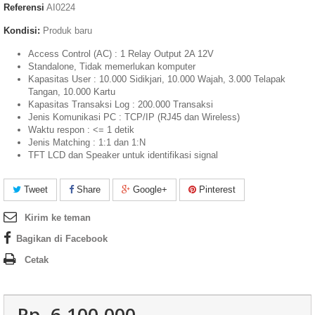
Referensi
AI0224
Kondisi:
Produk baru
Access Control (AC) : 1 Relay Output 2A 12V
Standalone, Tidak memerlukan komputer
Kapasitas User : 10.000 Sidikjari, 10.000 Wajah, 3.000 Telapak
Tangan, 10.000 Kartu
Kapasitas Transaksi Log : 200.000 Transaksi
Jenis Komunikasi PC : TCP/IP (RJ45 dan Wireless)
Waktu respon : <= 1 detik
Jenis Matching : 1:1 dan 1:N
TFT LCD dan Speaker untuk identifikasi signal
Tweet
Share
Google+
Pinterest
Kirim ke teman
Bagikan di Facebook
Cetak
Rp‎. 6.100.000