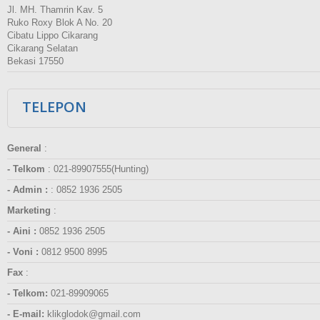
Jl. MH. Thamrin Kav. 5
Ruko Roxy Blok A No. 20
Cibatu Lippo Cikarang
Cikarang Selatan
Bekasi 17550
TELEPON
General
:
- Telkom
:
021-89907555(Hunting)
- Admin :
:
0852 1936 2505
Marketing
:
- Aini :
0852 1936 2505
- Voni :
0812 9500 8995
Fax
:
- Telkom:
021-89909065
- E-mail:
klikglodok@gmail.com