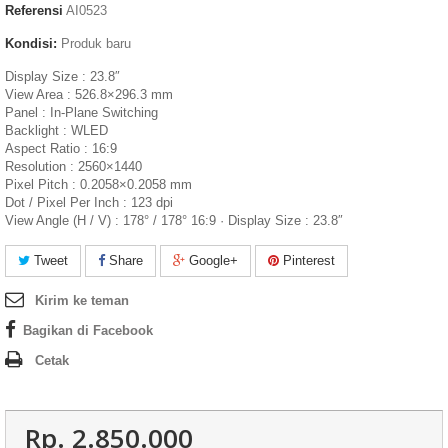
Referensi
AI0523
Kondisi:
Produk baru
Display Size : 23.8″
View Area : 526.8×296.3 mm
Panel : In-Plane Switching
Backlight : WLED
Aspect Ratio : 16:9
Resolution : 2560×1440
Pixel Pitch : 0.2058×0.2058 mm
Dot / Pixel Per Inch : 123 dpi
View Angle (H / V) : 178° / 178° 16:9 · Display Size : 23.8″
Tweet
Share
Google+
Pinterest
Kirim ke teman
Bagikan di Facebook
Cetak
Rp‎. 2.850.000