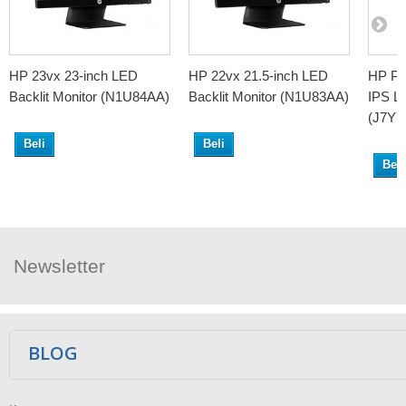
HP 23vx 23-inch LED
HP 22vx 21.5-inch LED
HP Pav
Backlit Monitor (N1U84AA)
Backlit Monitor (N1U83AA)
IPS LE
(J7Y7
Beli
Beli
Beli
Newsletter
Ikuti Kami
BLOG