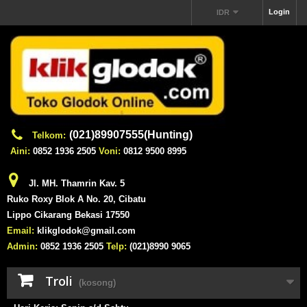
Login
IDR
(021)89907555(Hunting)
Telkom:
Aini:
0852 1936 2505
Voni:
0812 9500 8995
Jl. MH. Thamrin Kav. 5
Ruko Roxy Blok A No. 20, Cibatu
Lippo Cikarang Bekasi 17550
Email:
klikglodok@gmail.com
Admin:
0852 1936 2505
Telp:
(021)8990 9065
Troli
(kosong)