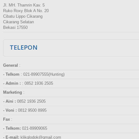
Jl. MH. Thamrin Kav. 5
Ruko Roxy Blok A No. 20
Cibatu Lippo Cikarang
Cikarang Selatan
Bekasi 17550
TELEPON
General
:
- Telkom
:
021-89907555(Hunting)
- Admin :
:
0852 1936 2505
Marketing
:
- Aini :
0852 1936 2505
- Voni :
0812 9500 8995
Fax
:
- Telkom:
021-89909065
- E-mail:
klikglodok@gmail.com