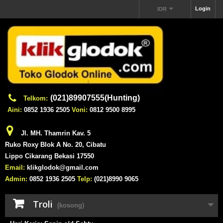
Login
IDR
(021)89907555(Hunting)
Telkom:
Aini:
0852 1936 2505
Voni:
0812 9500 8995
Jl. MH. Thamrin Kav. 5
Ruko Roxy Blok A No. 20, Cibatu
Lippo Cikarang Bekasi 17550
Email:
klikglodok@gmail.com
Admin:
0852 1936 2505
Telp:
(021)8990 9065
Troli
(kosong)