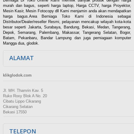
Berniaga Di Toko Online Kami memilik banyak produk dengan harga
murah dan bagus, seperti harga laptop, Harga CCTV, harga Proyektor,
Mesin Kasir, Mesin Fotocopy dll Kami menjamin anda akan mendapatkan
harga bagus.Area Berniaga Toko Kami di Indonesia sebagai
Distributor/Dealer/reseller Resmi, pelayanan mencakup wilayah kota-kota
besar seperti Jakarta, Surabaya, Bandung, Bekasi, Medan, Tangerang,
Depok, Semarang, Palembang, Makassar, Tangerang Selatan, Bogor,
Batam, Pekanbaru, Bandar Lampung dan juga perniagaan komputer
Mangga dua, glodok.
ALAMAT
klikglodok.com
Jl. MH. Thamrin Kav. 5
Ruko Roxy Blok A No. 20
Cibatu Lippo Cikarang
Cikarang Selatan
Bekasi 17550
TELEPON