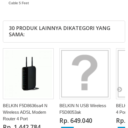
Cable 5 Feet
30 PRODUK LAINNYA DIKATEGORI YANG
SAMA:
BELKIN F5D8636sa4 N
BELKIN N USB Wireless
BELKI
Wireless ADSL Modem
F5D8053ak
4 Por
Router 4 Port
Rp‎. 649.040
Rp‎.
Rp‎. 1.442.784