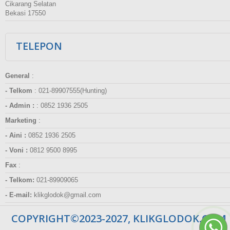
Cikarang Selatan
Bekasi 17550
TELEPON
General
:
- Telkom
:
021-89907555(Hunting)
- Admin :
:
0852 1936 2505
Marketing
:
- Aini :
0852 1936 2505
- Voni :
0812 9500 8995
Fax
:
- Telkom:
021-89909065
- E-mail:
klikglodok@gmail.com
COPYRIGHT©2023-2027, KLIKGLODOK.COM