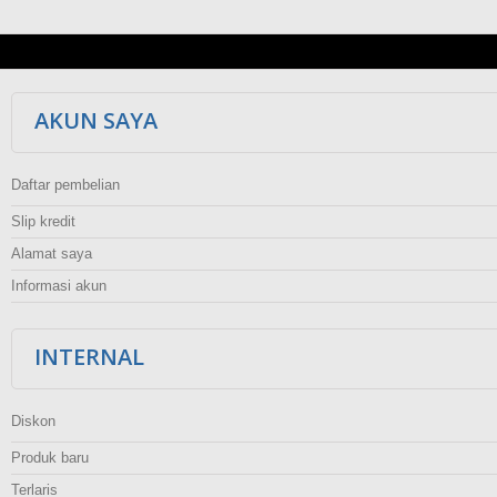
AKUN SAYA
Daftar pembelian
Slip kredit
Alamat saya
Informasi akun
INTERNAL
Diskon
Produk baru
Terlaris