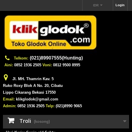
Login
IDR
(021)89907555(Hunting)
Telkom:
Aini:
0852 1936 2505
Voni:
0812 9500 8995
Jl. MH. Thamrin Kav. 5
Ruko Roxy Blok A No. 20, Cibatu
Lippo Cikarang Bekasi 17550
Email:
klikglodok@gmail.com
Admin:
0852 1936 2505
Telp:
(021)8990 9065
Troli
(kosong)