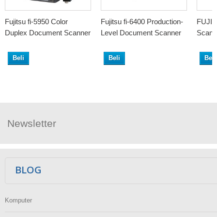
Fujitsu fi-5950 Color
Fujitsu fi-6400 Production-
FUJIT
Duplex Document Scanner
Level Document Scanner
Scann
Beli
Beli
Beli
Newsletter
Ikuti Kami
BLOG
Komputer