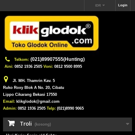
Login
IDR
(021)89907555(Hunting)
Telkom:
Aini:
0852 1936 2505
Voni:
0812 9500 8995
Jl. MH. Thamrin Kav. 5
Ruko Roxy Blok A No. 20, Cibatu
Lippo Cikarang Bekasi 17550
Email:
klikglodok@gmail.com
Admin:
0852 1936 2505
Telp:
(021)8990 9065
Troli
(kosong)