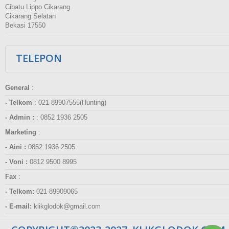
Cibatu Lippo Cikarang
Cikarang Selatan
Bekasi 17550
TELEPON
General
:
- Telkom
:
021-89907555(Hunting)
- Admin :
:
0852 1936 2505
Marketing
:
- Aini :
0852 1936 2505
- Voni :
0812 9500 8995
Fax
:
- Telkom:
021-89909065
- E-mail:
klikglodok@gmail.com