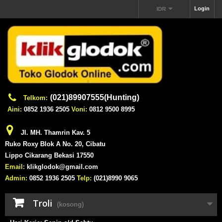
Login
IDR
(021)89907555(Hunting)
Telkom:
Aini:
0852 1936 2505
Voni:
0812 9500 8995
Jl. MH. Thamrin Kav. 5
Ruko Roxy Blok A No. 20, Cibatu
Lippo Cikarang Bekasi 17550
Email:
klikglodok@gmail.com
Admin:
0852 1936 2505
Telp:
(021)8990 9065
Troli
(kosong)