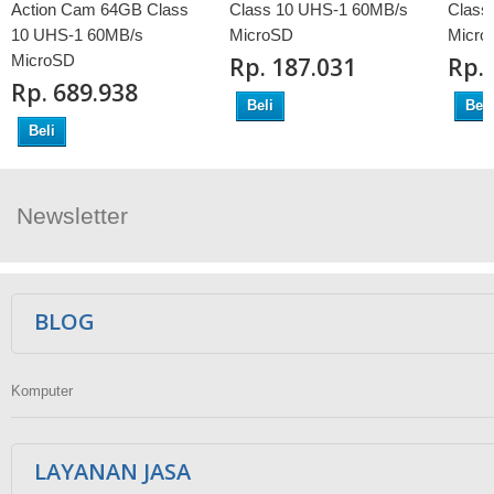
Action Cam 64GB Class
Class 10 UHS-1 60MB/s
Class
10 UHS-1 60MB/s
MicroSD
Micro
MicroSD
Rp‎. 187.031
Rp‎.
Rp‎. 689.938
Beli
Beli
Beli
Newsletter
Ikuti Kami
BLOG
Komputer
LAYANAN JASA