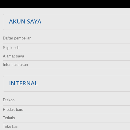
AKUN SAYA
Daftar pembelian
Slip kredit
Alamat saya
Informasi akun
INTERNAL
Diskon
Produk baru
Terlaris
Toko kami