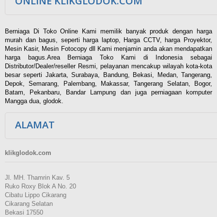
ONLINE KLIKGLODOK.COM
Berniaga Di Toko Online Kami memilik banyak produk dengan harga
murah dan bagus, seperti harga laptop, Harga CCTV, harga Proyektor,
Mesin Kasir, Mesin Fotocopy dll Kami menjamin anda akan mendapatkan
harga bagus.Area Berniaga Toko Kami di Indonesia sebagai
Distributor/Dealer/reseller Resmi, pelayanan mencakup wilayah kota-kota
besar seperti Jakarta, Surabaya, Bandung, Bekasi, Medan, Tangerang,
Depok, Semarang, Palembang, Makassar, Tangerang Selatan, Bogor,
Batam, Pekanbaru, Bandar Lampung dan juga perniagaan komputer
Mangga dua, glodok.
ALAMAT
klikglodok.com
Jl. MH. Thamrin Kav. 5
Ruko Roxy Blok A No. 20
Cibatu Lippo Cikarang
Cikarang Selatan
Bekasi 17550