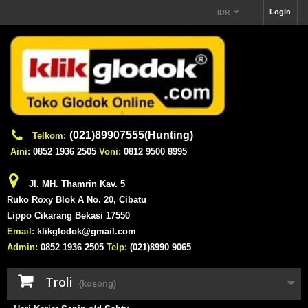
Login
IDR
(021)89907555(Hunting)
Telkom:
Aini:
0852 1936 2505
Voni:
0812 9500 8995
Jl. MH. Thamrin Kav. 5
Ruko Roxy Blok A No. 20, Cibatu
Lippo Cikarang Bekasi 17550
Email:
klikglodok@gmail.com
Admin:
0852 1936 2505
Telp:
(021)8990 9065
Troli
(kosong)