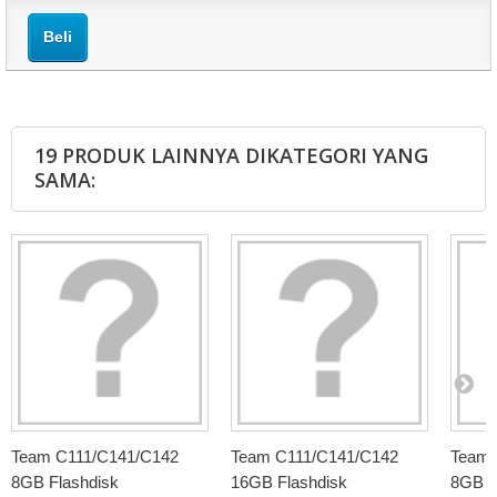
Beli
19 PRODUK LAINNYA DIKATEGORI YANG
SAMA:
Team C111/C141/C142
Team C111/C141/C142
Team 
8GB Flashdisk
16GB Flashdisk
8GB F