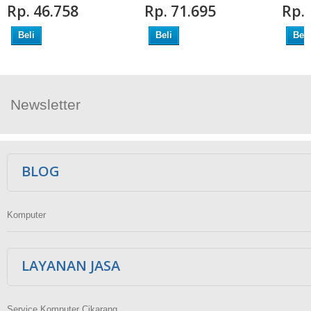
Rp‎. 46.758
Rp‎. 71.695
Rp‎.
Beli
Beli
Beli
Newsletter
Ikuti Kami
BLOG
Komputer
LAYANAN JASA
Service Komputer Cikarang