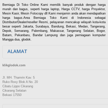
Berniaga Di Toko Online Kami memilik banyak produk dengan harga
murah dan bagus, seperti harga laptop, Harga CCTV, harga Proyektor,
Mesin Kasir, Mesin Fotocopy dll Kami menjamin anda akan mendapatkan
harga bagus.Area Berniaga Toko Kami di Indonesia sebagai
Distributor/Dealer/reseller Resmi, pelayanan mencakup wilayah kota-kota
besar seperti Jakarta, Surabaya, Bandung, Bekasi, Medan, Tangerang,
Depok, Semarang, Palembang, Makassar, Tangerang Selatan, Bogor,
Batam, Pekanbaru, Bandar Lampung dan juga perniagaan komputer
Mangga dua, glodok.
ALAMAT
klikglodok.com
Jl. MH. Thamrin Kav. 5
Ruko Roxy Blok A No. 20
Cibatu Lippo Cikarang
Cikarang Selatan
Bekasi 17550