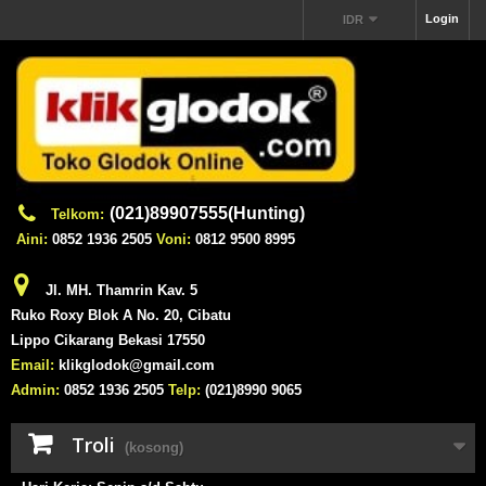
Login
IDR
(021)89907555(Hunting)
Telkom:
Aini:
0852 1936 2505
Voni:
0812 9500 8995
Jl. MH. Thamrin Kav. 5
Ruko Roxy Blok A No. 20, Cibatu
Lippo Cikarang Bekasi 17550
Email:
klikglodok@gmail.com
Admin:
0852 1936 2505
Telp:
(021)8990 9065
Troli
(kosong)