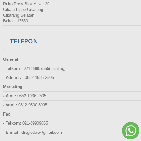
Ruko Roxy Blok A No. 20
Cibatu Lippo Cikarang
Cikarang Selatan
Bekasi 17550
TELEPON
General
:
- Telkom
:
021-89907555(Hunting)
- Admin :
:
0852 1936 2505
Marketing
:
- Aini :
0852 1936 2505
- Voni :
0812 9500 8995
Fax
:
- Telkom:
021-89909065
- E-mail:
klikglodok@gmail.com