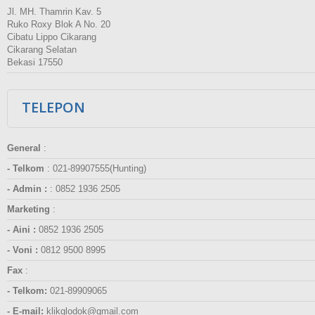
Jl. MH. Thamrin Kav. 5
Ruko Roxy Blok A No. 20
Cibatu Lippo Cikarang
Cikarang Selatan
Bekasi 17550
TELEPON
General
:
- Telkom
:
021-89907555(Hunting)
- Admin :
:
0852 1936 2505
Marketing
:
- Aini :
0852 1936 2505
- Voni :
0812 9500 8995
Fax
:
- Telkom:
021-89909065
- E-mail:
klikglodok@gmail.com