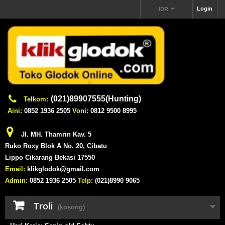
Login
IDR
(021)89907555(Hunting)
Telkom:
Aini:
0852 1936 2505
Voni:
0812 9500 8995
Jl. MH. Thamrin Kav. 5
Ruko Roxy Blok A No. 20, Cibatu
Lippo Cikarang Bekasi 17550
Email:
klikglodok@gmail.com
Admin:
0852 1936 2505
Telp:
(021)8990 9065
Troli
(kosong)