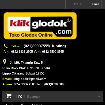
Login
IDR
(021)89907555(Hunting)
Telkom:
Aini:
0852 1936 2505
Voni:
0812 9500 8995
Jl. MH. Thamrin Kav. 5
Ruko Roxy Blok A No. 20, Cibatu
Lippo Cikarang Bekasi 17550
Email:
klikglodok@gmail.com
Admin:
0852 1936 2505
Telp:
(021)8990 9065
Troli
(kosong)