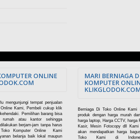
KOMPUTER ONLINE
MARI BERNIAGA D
LODOK.COM
KOMPUTER ONLI
KLIKGLODOK.CO
lu mengunjungi tempat penjualan
Online Kami, Pembeli cukup klik
Berniaga Di Toko Online Kami 
kehendaki. Pemilihan barang bisa
produk dengan harga murah dan
i rumah atau kantor sehingga
harga laptop, Harga CCTV, harga 
dilakukan berjam-jam tanpa harus
Kasir, Mesin Fotocopy dll Kam
. Toko Komputer Online Kami
akan mendapatkan harga bagus
yanan belanja baik lokal maupun
Toko Kami di Indones