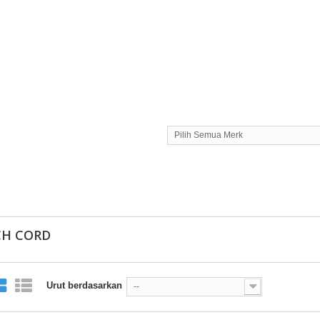
Pilih Semua Merk
CH CORD
Urut berdasarkan
--