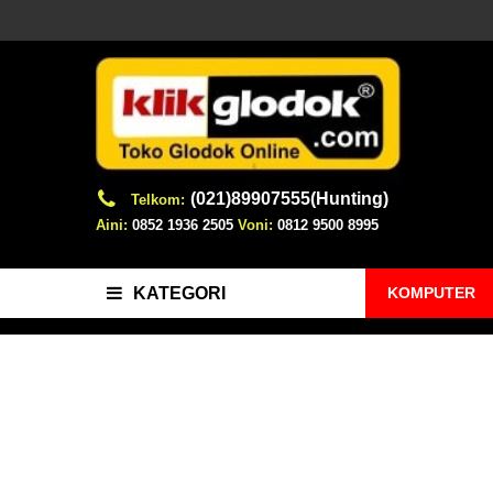
(021)89907555(Hunting)
Telkom:
Aini:
0852 1936 2505
Voni:
0812 9500 8995
KOMPUTER
KATEGORI