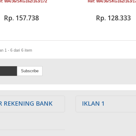
f: WA/36/SKG162/163/172
Ref: WA/36/SKG162/163/1
Rp‎. 157.738
Rp‎. 128.333
 1 - 6 dari 6 item
Subscribe
 REKENING BANK
IKLAN 1