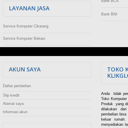
Bank BCA
LAYANAN JASA
Bank BNI
Service Komputer Cikarang
Service Komputer Bekasi
AKUN SAYA
TOKO 
KLIKG
Daftar pembelian
Anda tidak per
Slip kredit
Toko Komputer 
Alamat saya
Produk yang di
dilakukan dar
Informasi akun
pembelian bisa 
keluar rumah
menyediakan la