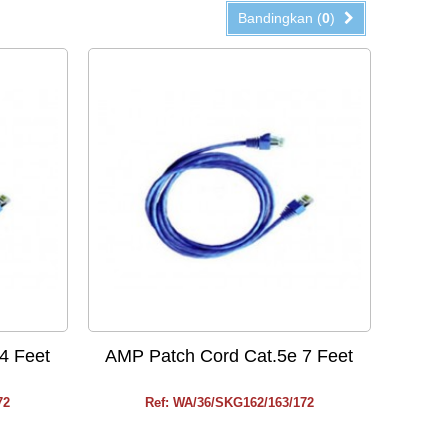
Bandingkan (
0
)
4 Feet
AMP Patch Cord Cat.5e 7 Feet
72
Ref: WA/36/SKG162/163/172