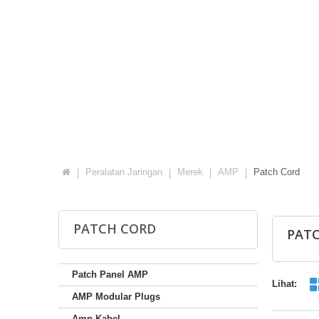
Peralatan Jaringan
Merek
AMP
Patch Cord
PATCH CORD
PAT
Patch Panel AMP
Lihat:
AMP Modular Plugs
Amp Kabel