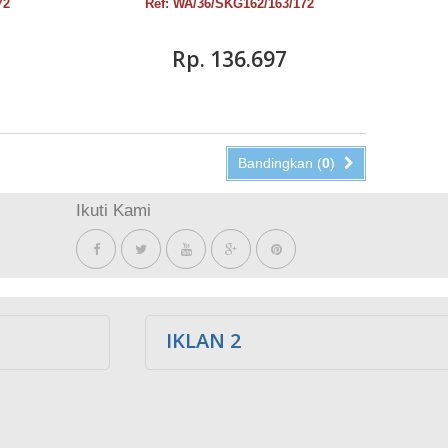
72
Ref: WA/36/SKG162/163/172
Rp‎. 136.697
Bandingkan (
0
)
Ikuti Kami
IKLAN 2