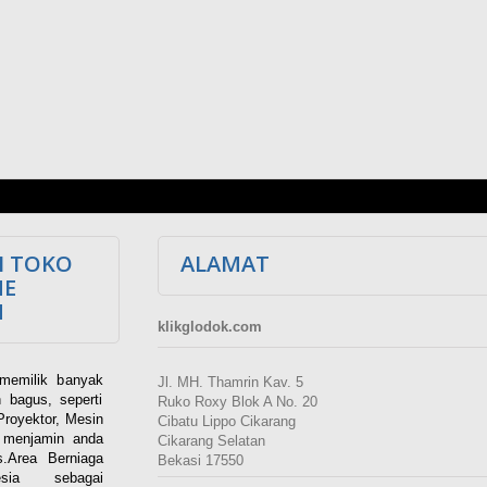
I TOKO
ALAMAT
NE
M
klikglodok.com
memilik banyak
Jl. MH. Thamrin Kav. 5
 bagus, seperti
Ruko Roxy Blok A No. 20
Proyektor, Mesin
Cibatu Lippo Cikarang
i menjamin anda
Cikarang Selatan
.Area Berniaga
Bekasi 17550
ia sebagai