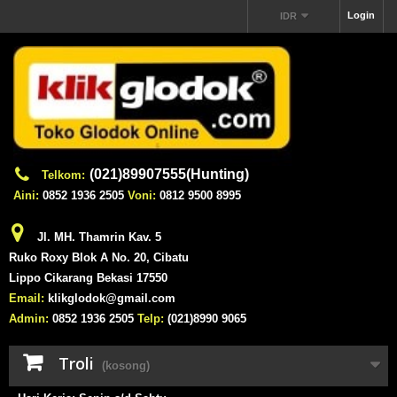
Login
IDR
(021)89907555(Hunting)
Telkom:
Aini:
0852 1936 2505
Voni:
0812 9500 8995
Jl. MH. Thamrin Kav. 5
Ruko Roxy Blok A No. 20, Cibatu
Lippo Cikarang Bekasi 17550
Email:
klikglodok@gmail.com
Admin:
0852 1936 2505
Telp:
(021)8990 9065
Troli
(kosong)