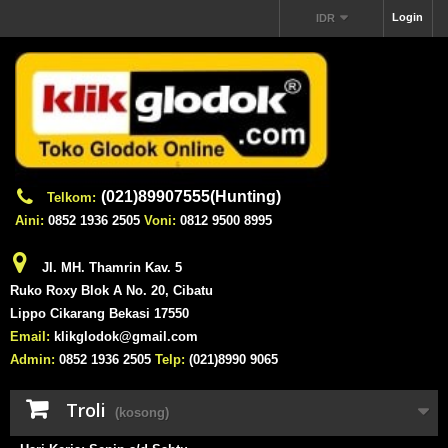
Login
IDR
(021)89907555(Hunting)
Telkom:
Aini:
0852 1936 2505
Voni:
0812 9500 8995
Jl. MH. Thamrin Kav. 5
Ruko Roxy Blok A No. 20, Cibatu
Lippo Cikarang Bekasi 17550
Email:
klikglodok@gmail.com
Admin:
0852 1936 2505
Telp:
(021)8990 9065
Troli
(kosong)