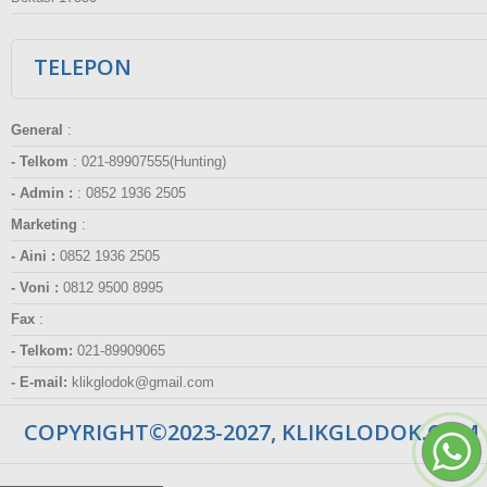
TELEPON
General
:
- Telkom
:
021-89907555(Hunting)
- Admin :
:
0852 1936 2505
Marketing
:
- Aini :
0852 1936 2505
- Voni :
0812 9500 8995
Fax
:
- Telkom:
021-89909065
- E-mail:
klikglodok@gmail.com
COPYRIGHT©2023-2027, KLIKGLODOK.COM