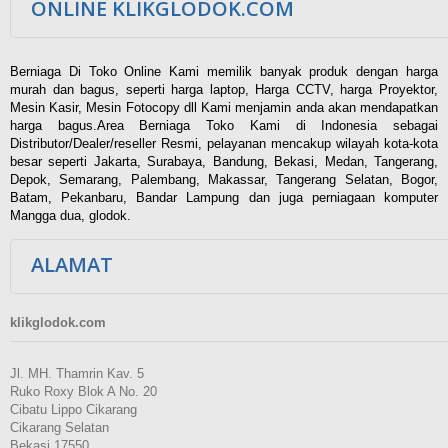
ONLINE KLIKGLODOK.COM
Berniaga Di Toko Online Kami memilik banyak produk dengan harga
murah dan bagus, seperti harga laptop, Harga CCTV, harga Proyektor,
Mesin Kasir, Mesin Fotocopy dll Kami menjamin anda akan mendapatkan
harga bagus.Area Berniaga Toko Kami di Indonesia sebagai
Distributor/Dealer/reseller Resmi, pelayanan mencakup wilayah kota-kota
besar seperti Jakarta, Surabaya, Bandung, Bekasi, Medan, Tangerang,
Depok, Semarang, Palembang, Makassar, Tangerang Selatan, Bogor,
Batam, Pekanbaru, Bandar Lampung dan juga perniagaan komputer
Mangga dua, glodok.
ALAMAT
klikglodok.com
Jl. MH. Thamrin Kav. 5
Ruko Roxy Blok A No. 20
Cibatu Lippo Cikarang
Cikarang Selatan
Bekasi 17550