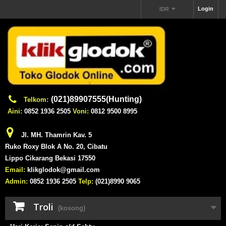
Login
IDR
(021)89907555(Hunting)
Telkom:
Aini:
0852 1936 2505
Voni:
0812 9500 8995
Jl. MH. Thamrin Kav. 5
Ruko Roxy Blok A No. 20, Cibatu
Lippo Cikarang Bekasi 17550
Email:
klikglodok@gmail.com
Admin:
0852 1936 2505
Telp:
(021)8990 9065
Troli
(kosong)