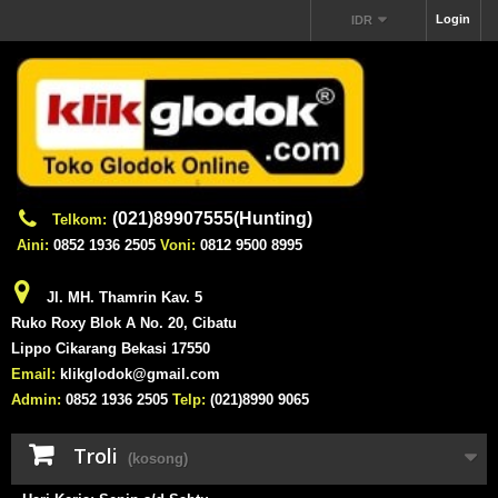
Login
IDR
(021)89907555(Hunting)
Telkom:
Aini:
0852 1936 2505
Voni:
0812 9500 8995
Jl. MH. Thamrin Kav. 5
Ruko Roxy Blok A No. 20, Cibatu
Lippo Cikarang Bekasi 17550
Email:
klikglodok@gmail.com
Admin:
0852 1936 2505
Telp:
(021)8990 9065
Troli
(kosong)