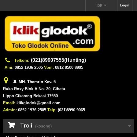
Login
IDR
(021)89907555(Hunting)
Telkom:
Aini:
0852 1936 2505
Voni:
0812 9500 8995
Jl. MH. Thamrin Kav. 5
Ruko Roxy Blok A No. 20, Cibatu
Lippo Cikarang Bekasi 17550
Email:
klikglodok@gmail.com
Admin:
0852 1936 2505
Telp:
(021)8990 9065
Troli
(kosong)