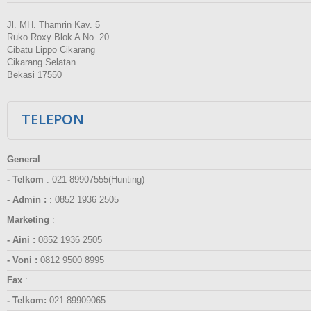
Jl. MH. Thamrin Kav. 5
Ruko Roxy Blok A No. 20
Cibatu Lippo Cikarang
Cikarang Selatan
Bekasi 17550
TELEPON
General
:
- Telkom
:
021-89907555(Hunting)
- Admin :
:
0852 1936 2505
Marketing
:
- Aini :
0852 1936 2505
- Voni :
0812 9500 8995
Fax
:
- Telkom:
021-89909065