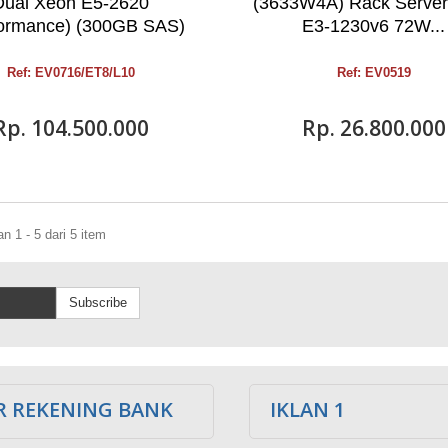
Dual Xeon E5-2620
(3633W4A) Rack Serve
formance) (300GB SAS)
E3-1230v6 72W...
Ref: EV0716/ET8/L10
Ref: EV0519
Rp‎. 104.500.000
Rp‎. 26.800.000
 1 - 5 dari 5 item
Subscribe
 REKENING BANK
IKLAN 1