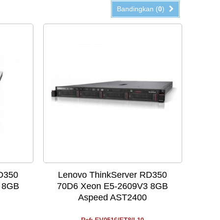
Bandingkan (
0
)
D350
Lenovo ThinkServer RD350
 8GB
70D6 Xeon E5-2609V3 8GB
Aspeed AST2400