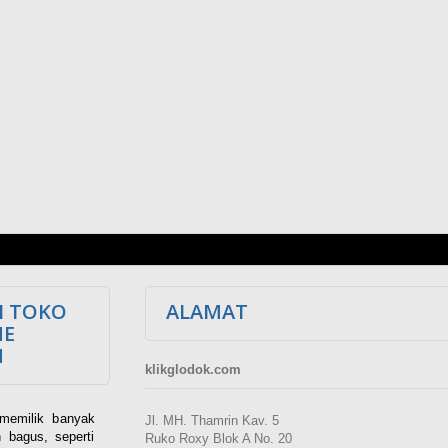
I TOKO
ALAMAT
NE
M
klikglodok.com
memilik banyak
Jl. MH. Thamrin Kav. 5
 bagus, seperti
Ruko Roxy Blok A No. 20