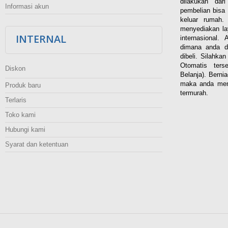
dilakukan dar
Informasi akun
pembelian bisa 
keluar rumah
menyediakan la
INTERNAL
internasional.
dimana anda d
dibeli. Silahka
Otomatis ters
Diskon
Belanja). Berni
maka anda men
Produk baru
termurah.
Terlaris
Toko kami
Hubungi kami
Syarat dan ketentuan