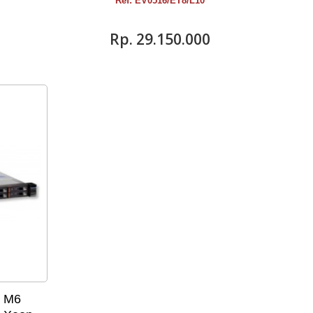
Ref: EV0516/ET8/L10
Rp‎. 29.150.000
0 M6