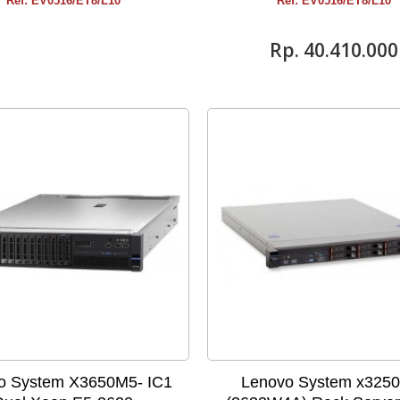
Ref: EV0516/ET8/L10
Ref: EV0516/ET8/L10
Rp‎. 40.410.000
o System X3650M5- IC1
Lenovo System x325