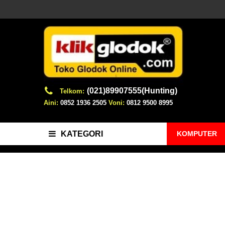
(021)89907555(Hunting)
Telkom:
Aini:
0852 1936 2505
Voni:
0812 9500 8995
KOMPUTER
KATEGORI