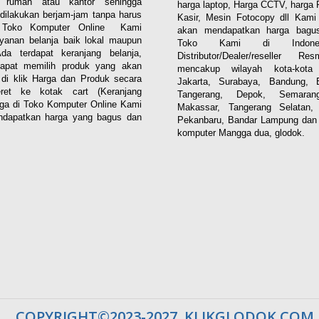
i rumah atau kantor sehingga
harga laptop, Harga CCTV, harga 
dilakukan berjam-jam tanpa harus
Kasir, Mesin Fotocopy dll Kam
. Toko Komputer Online Kami
akan mendapatkan harga bagus
yanan belanja baik lokal maupun
Toko Kami di Indones
 Ada terdapat keranjang belanja,
Distributor/Dealer/reseller R
apat memilih produk yang akan
mencakup wilayah kota-kota 
n di klik Harga dan Produk secara
Jakarta, Surabaya, Bandung, 
eret ke kotak cart (Keranjang
Tangerang, Depok, Semaran
aga di Toko Komputer Online Kami
Makassar, Tangerang Selatan,
dapatkan harga yang bagus dan
Pekanbaru, Bandar Lampung dan 
komputer Mangga dua, glodok.
COPYRIGHT©2023-2027, KLIKGLODOK.COM