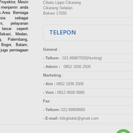
Proyektor, Mesin
Cibatu Lippo Cikarang
i menjamin anda
Cikarang Selatan
.Area Berniaga
Bekasi 17550
ia sebagai
esmi, pelayanan
besar seperti
TELEPON
Bekasi, Medan,
g, Palembang,
 Bogor, Batam,
General
:
juga perniagaan
- Telkom
:
021-89907555(Hunting)
- Admin :
:
0852 1936 2505
Marketing
:
- Aini :
0852 1936 2505
- Voni :
0812 9500 8995
Fax
:
- Telkom:
021-89909065
- E-mail:
klikglodok@gmail.com