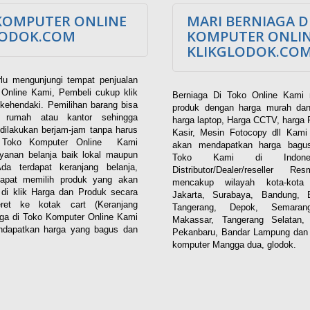
KOMPUTER ONLINE
MARI BERNIAGA D
LODOK.COM
KOMPUTER ONLI
KLIKGLODOK.CO
lu mengunjungi tempat penjualan
Online Kami, Pembeli cukup klik
Berniaga Di Toko Online Kami 
kehendaki. Pemilihan barang bisa
produk dengan harga murah dan
i rumah atau kantor sehingga
harga laptop, Harga CCTV, harga 
dilakukan berjam-jam tanpa harus
Kasir, Mesin Fotocopy dll Kam
. Toko Komputer Online Kami
akan mendapatkan harga bagus
yanan belanja baik lokal maupun
Toko Kami di Indones
 Ada terdapat keranjang belanja,
Distributor/Dealer/reseller R
apat memilih produk yang akan
mencakup wilayah kota-kota 
n di klik Harga dan Produk secara
Jakarta, Surabaya, Bandung, 
eret ke kotak cart (Keranjang
Tangerang, Depok, Semaran
aga di Toko Komputer Online Kami
Makassar, Tangerang Selatan,
dapatkan harga yang bagus dan
Pekanbaru, Bandar Lampung dan 
komputer Mangga dua, glodok.