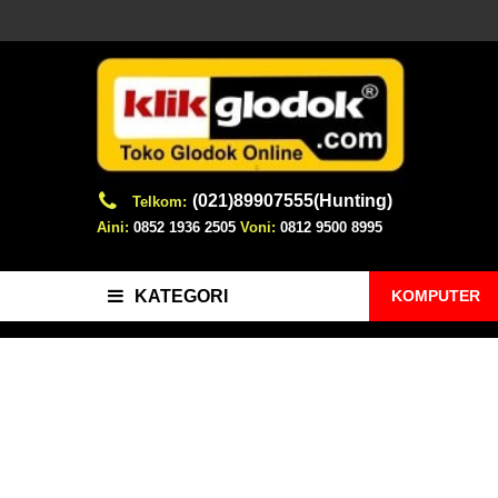
(021)89907555(Hunting)
Telkom:
Aini:
0852 1936 2505
Voni:
0812 9500 8995
KOMPUTER
KATEGORI