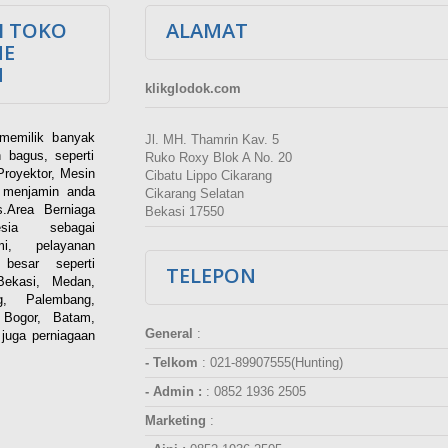
I TOKO
ALAMAT
NE
M
klikglodok.com
memilik banyak
Jl. MH. Thamrin Kav. 5
 bagus, seperti
Ruko Roxy Blok A No. 20
Proyektor, Mesin
Cibatu Lippo Cikarang
i menjamin anda
Cikarang Selatan
.Area Berniaga
Bekasi 17550
ia sebagai
esmi, pelayanan
besar seperti
TELEPON
Bekasi, Medan,
g, Palembang,
 Bogor, Batam,
General
:
juga perniagaan
- Telkom
:
021-89907555(Hunting)
- Admin :
:
0852 1936 2505
Marketing
: