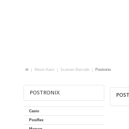
Mesin Kasir
Scanner Barcode
Postronix
POSTRONIX
POS
Casio
Posiflex
Marson