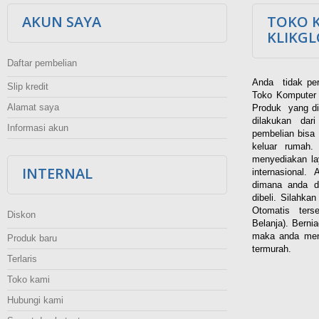
AKUN SAYA
TOKO 
KLIKG
Daftar pembelian
Anda tidak per
Slip kredit
Toko Komputer 
Alamat saya
Produk yang di
dilakukan dar
Informasi akun
pembelian bisa 
keluar rumah
menyediakan la
INTERNAL
internasional.
dimana anda d
dibeli. Silahka
Otomatis ters
Diskon
Belanja). Berni
maka anda men
Produk baru
termurah.
Terlaris
Toko kami
Hubungi kami