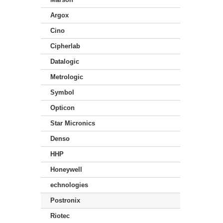
Argox
Cino
Cipherlab
Datalogic
Metrologic
Symbol
Opticon
Star Micronics
Denso
HHP
Honeywell
echnologies
Postronix
Riotec