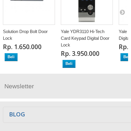
Solution Drop Bolt Door
Yale YDR3110 Hi-Tech
Yale 
Lock
Card Keypad Digital Door
Digita
Lock
Rp‎. 1.650.000
Rp‎.
Rp‎. 3.950.000
Beli
Beli
Beli
Newsletter
Ikuti Kami
BLOG