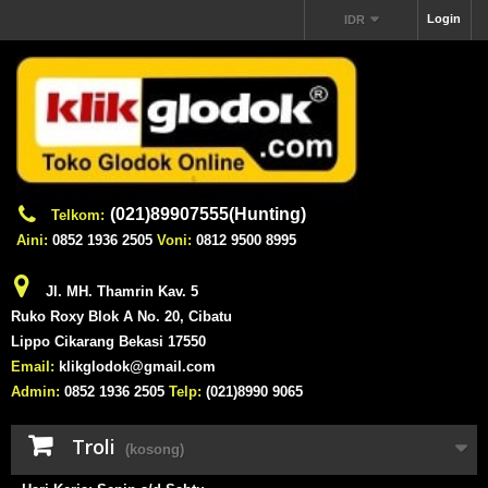
Login
IDR
(021)89907555(Hunting)
Telkom:
Aini:
0852 1936 2505
Voni:
0812 9500 8995
Jl. MH. Thamrin Kav. 5
Ruko Roxy Blok A No. 20, Cibatu
Lippo Cikarang Bekasi 17550
Email:
klikglodok@gmail.com
Admin:
0852 1936 2505
Telp:
(021)8990 9065
Troli
(kosong)