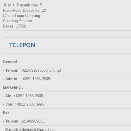
Jl. MH. Thamrin Kav. 5
Ruko Roxy Blok A No. 20
Cibatu Lippo Cikarang
Cikarang Selatan
Bekasi 17550
TELEPON
General
:
- Telkom
:
021-89907555(Hunting)
- Admin :
:
0852 1936 2505
Marketing
:
- Aini :
0852 1936 2505
- Voni :
0812 9500 8995
Fax
:
- Telkom:
021-89909065
- E-mail:
klikglodok@gmail.com