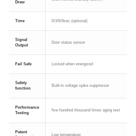
Draw
Time
0/3/6/9sec.(optional)
Signal
Door status sensor
Output
Fail Safe
Locked when energized
Safety
Built-in voltage spike suppressor
function
Performance
five hundred thousand times aging test
Testing
Patent
Low temperature