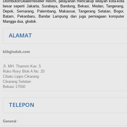
Distributor/Dealer/reseller Resmi, pelayanan mencakup wilayah kota-kota
besar seperti Jakarta, Surabaya, Bandung, Bekasi, Medan, Tangerang,
Depok, Semarang, Palembang, Makassar, Tangerang Selatan, Bogor,
Batam, Pekanbaru, Bandar Lampung dan juga perniagaan komputer
Mangga dua, glodok.
ALAMAT
klikglodok.com
Jl. MH. Thamrin Kav. 5
Ruko Roxy Blok A No. 20
Cibatu Lippo Cikarang
Cikarang Selatan
Bekasi 17550
TELEPON
General
: