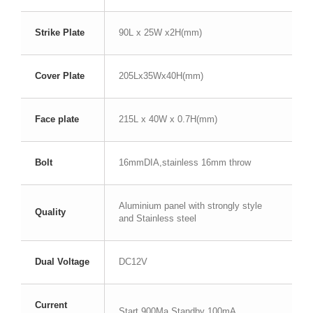
Strike Plate
90L x 25W x2H(mm)
Cover Plate
205Lx35Wx40H(mm)
Face plate
215L x 40W x 0.7H(mm)
Bolt
16mmDIA,stainless 16mm throw
Aluminium panel with strongly style
Quality
and Stainless steel
Dual Voltage
DC12V
Current
Start 900Ma Standby 100mA