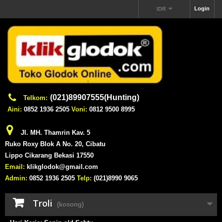
Login
IDR
(021)89907555(Hunting)
Telkom:
Aini:
0852 1936 2505
Voni:
0812 9500 8995
Jl. MH. Thamrin Kav. 5
Ruko Roxy Blok A No. 20, Cibatu
Lippo Cikarang Bekasi 17550
Email:
klikglodok@gmail.com
Admin:
0852 1936 2505
Telp:
(021)8990 9065
Troli
(kosong)