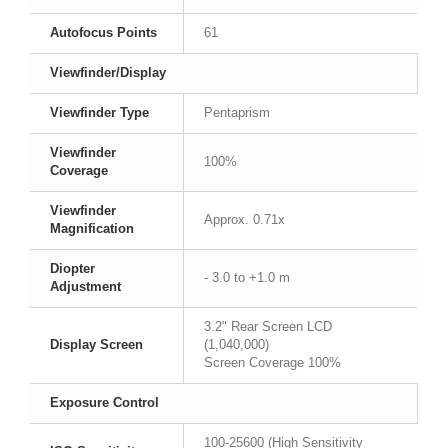
Autofocus Points
61
Viewfinder/Display
Viewfinder Type
Pentaprism
Viewfinder
100%
Coverage
Viewfinder
Approx. 0.71x
Magnification
Diopter
- 3.0 to +1.0 m
Adjustment
3.2" Rear Screen LCD
Display Screen
(1,040,000)
Screen Coverage 100%
Exposure Control
100-25600 (High Sensitivity