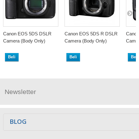
Canon EOS 5DS DSLR
Canon EOS 5DS R DSLR
Cano
Camera (Body Only)
Camera (Body Only)
Camer
Beli
Beli
Beli
Newsletter
Ikuti Kami
BLOG