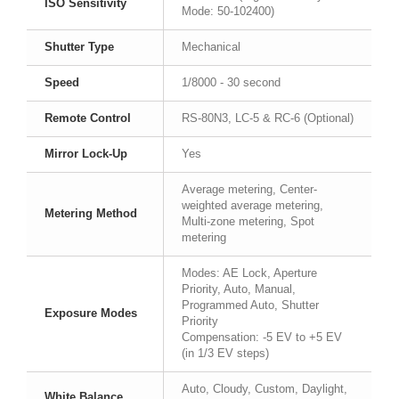
ISO Sensitivity
Mode: 50-102400)
Shutter
Type
Mechanical
Speed
1/8000 - 30 second
Remote Control
RS-80N3, LC-5 & RC-6 (Optional)
Mirror Lock-Up
Yes
Average metering, Center-
weighted average metering,
Metering Method
Multi-zone metering, Spot
metering
Modes: AE Lock, Aperture
Priority, Auto, Manual,
Programmed Auto, Shutter
Exposure Modes
Priority
Compensation: -5 EV to +5 EV
(in 1/3 EV steps)
Auto, Cloudy, Custom, Daylight,
White Balance