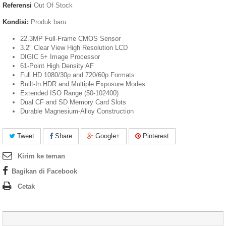
Referensi
Out Of Stock
Kondisi:
Produk baru
22.3MP Full-Frame CMOS Sensor
3.2" Clear View High Resolution LCD
DIGIC 5+ Image Processor
61-Point High Density AF
Full HD 1080/30p and 720/60p Formats
Built-In HDR and Multiple Exposure Modes
Extended ISO Range (50-102400)
Dual CF and SD Memory Card Slots
Durable Magnesium-Alloy Construction
Tweet
Share
Google+
Pinterest
Kirim ke teman
Bagikan di Facebook
Cetak