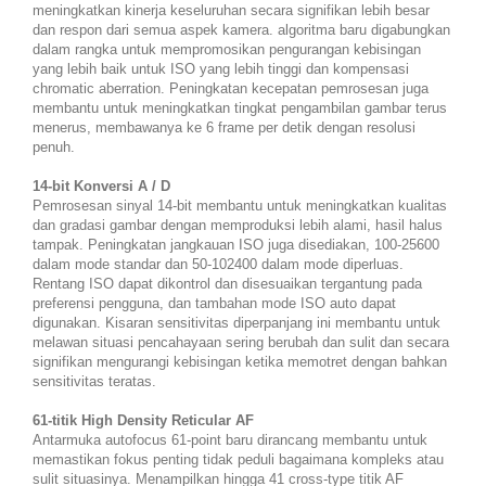
meningkatkan kinerja keseluruhan secara signifikan lebih besar
dan respon dari semua aspek kamera. algoritma baru digabungkan
dalam rangka untuk mempromosikan pengurangan kebisingan
yang lebih baik untuk ISO yang lebih tinggi dan kompensasi
chromatic aberration. Peningkatan kecepatan pemrosesan juga
membantu untuk meningkatkan tingkat pengambilan gambar terus
menerus, membawanya ke 6 frame per detik dengan resolusi
penuh.
14-bit Konversi A / D
Pemrosesan sinyal 14-bit membantu untuk meningkatkan kualitas
dan gradasi gambar dengan memproduksi lebih alami, hasil halus
tampak. Peningkatan jangkauan ISO juga disediakan, 100-25600
dalam mode standar dan 50-102400 dalam mode diperluas.
Rentang ISO dapat dikontrol dan disesuaikan tergantung pada
preferensi pengguna, dan tambahan mode ISO auto dapat
digunakan. Kisaran sensitivitas diperpanjang ini membantu untuk
melawan situasi pencahayaan sering berubah dan sulit dan secara
signifikan mengurangi kebisingan ketika memotret dengan bahkan
sensitivitas teratas.
61-titik High Density Reticular AF
Antarmuka autofocus 61-point baru dirancang membantu untuk
memastikan fokus penting tidak peduli bagaimana kompleks atau
sulit situasinya. Menampilkan hingga 41 cross-type titik AF