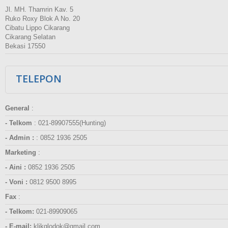
Jl. MH. Thamrin Kav. 5
Ruko Roxy Blok A No. 20
Cibatu Lippo Cikarang
Cikarang Selatan
Bekasi 17550
TELEPON
General
:
- Telkom
:
021-89907555(Hunting)
- Admin :
:
0852 1936 2505
Marketing
:
- Aini :
0852 1936 2505
- Voni :
0812 9500 8995
Fax
:
- Telkom:
021-89909065
- E-mail:
klikglodok@gmail.com