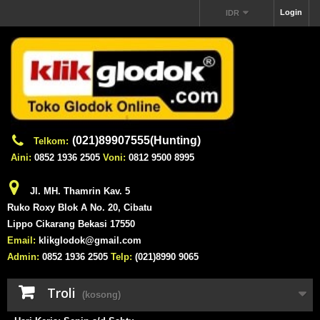
Login
IDR
(021)89907555(Hunting)
Telkom:
Aini:
0852 1936 2505
Voni:
0812 9500 8995
Jl. MH. Thamrin Kav. 5
Ruko Roxy Blok A No. 20, Cibatu
Lippo Cikarang Bekasi 17550
Email:
klikglodok@gmail.com
Admin:
0852 1936 2505
Telp:
(021)8990 9065
Troli
(kosong)