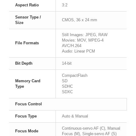
Aspect Ratio
3:2
Sensor Type /
CMOS, 36 x 24 mm
Size
Still Images: JPEG, RAW
Movies: MOV, MPEG-4
File Formats
AVC/H.264
Audio: Linear PCM
Bit Depth
14-bit
CompactFlash
Memory Card
SD
Type
SDHC
SDXC
Focus Control
Focus Type
Auto & Manual
Continuous-servo AF (C), Manual
Focus Mode
Focus (M), Single-servo AF (S)