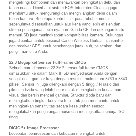
mengelilingi komponen dan menawarkan peningkatan debu dan
tahan cuaca. Diperbarui sistem EOS Integrated Cleaning juga
membantu untuk mengurangi dan menghilangkan debu dalam
tubuh kamera. Beberapa kontrol fisik pada tubuh kamera
sepenuhnya disesuaikan untuk alur kerja yang lebih efisien dan
skema penanganan lebih nyaman. Ganda CF dan dukungan kartu
memori SD juga meningkatkan kompatibilitas kamera. Dukungan
juga diberikan untuk opsional Canon Wireless Berkas Transmitter
dan receiver GPS untuk penebangan jarak jauh, pelacakan, dan
pengiriman citra Anda.
22.3 Megapixel Sensor Full-Frame CMOS
Sebuah baru dirancang 22.3MP sensor full-frame CMOS
dimasukkan ke dalam Mark III 5D menyediakan Anda dengan
sangat rinci, gambar kaya dengan resolusi maksimum 5760 x 3840
piksel. Sensor ini juga dilengkapi dengan S tinggi / N rasio dan
piksel individu yang lebih besar untuk meningkatkan kedalaman
visual dan bersih mencari gambar. Struktur dioda baru dan
meningkatkan tingkat konversi fotolistrik juga membantu untuk
meningkatkan sensitivitas secara keseluruhan sensor,
mengakibatkan pengurangan noise dan meningkatkan kinerja ISO
tinggi.
DIGIC 5+ Image Processor
kecepatan pemrosesan dan kekuatan meningkat untuk