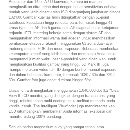
Processor dan 14-bit A / D konversi, kamera ini mampu
menghasilkan citra terlah rinci dengan besar sensitivitas cahaya
rendah yang lebih dibantu oleh ISO diperpanjang jangkauan hingga
102400. Gambar kualitas lebih ditingkatkan dengan 61-point
autofocus kepadatan tinggi reticular baru, termasuk hingga 41
cross-type titik AF dan 5 ganda poin AF diagonal untuk ketajaman
terjamin. iFCL metering bekerja sama dengan sistem AF dan
menggunakan informasi warna dari adegan untuk menghasilkan
pembacaan eksposur akurat menggunakan 63 zona dual-layer
metering sensor. HDR dan mode Exposure Beberapa memberikan
kesempatan kreatif yang lebih besar dan membantu Anda untuk
mengurangi jumlah waktu pasca-produksi yang diperlukan untuk
menghasilkan kualitas gambar yang tinggi. 5D Mark III juga
mampu merekam video full HD dengan kontrol manual exposure
dan dalam beberapa frame rate, termasuk 1080 / 30p dan 720 /
60p. Gambar foto juga dapat direkam hingga 6fps.
Ulasan citra dimungkinkan menggunakan 1.040.000-dot 3.2 "Clear
View II LCD monitor, yang dilengkapi dengan-transparansi yang
tinggi, refleksi tahan multi-coating untuk melihat memadai pada
kondisi cerah. The Intelligent Viewfinder juga mengintegrasikan
LCD ditumpangkan memberikan Anda informasi eksposur dan
memiliki bidang 100% pandang.
Sebuah badan magnesium-alloy yang sangat tahan lama