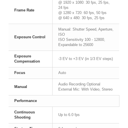
@ 1920 x 1080: 30 fps, 25 fps,
24 fps
Frame Rate
@ 1280 x 720: 60 fps, 50 fps
@ 640 x 480: 30 fps, 25 fps
Manual: Shutter Speed, Aperture,
ISO
Exposure Control
ISO Sensitivity
100 - 12800,
Expandable to 25600
Exposure
-3 EV to +3 EV (in 1/3 EV steps)
Compensation
Focus
Auto
Audio Recording
Optional
Manual
External Mic: With Video, Stereo
Performance
Continuous
Up to 6.0 fps
Shooting